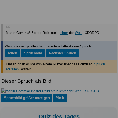
Martin Gommla! Bester Reli/Latein
lehrer
der
Welt
!! XDDDDD
Wenn dir das gefallen hat, dann teile bitte diesen Spruch:
Teilen
Spruchbild
Nächster Spruch
Dieser Inhalt wurde von einem Nutzer über das Formular
"Spruch
erstellen"
erstellt
Dieser Spruch als Bild
Spruchbild größer anzeigen
Pin it
Quiz des Tages