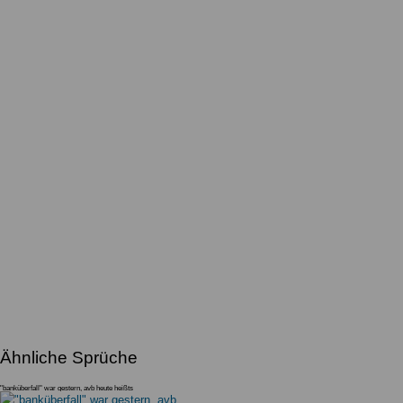
Ähnliche Sprüche
"banküberfall" war gestern, avb heute heißts
"LOLIÜBERFALL " xddddd