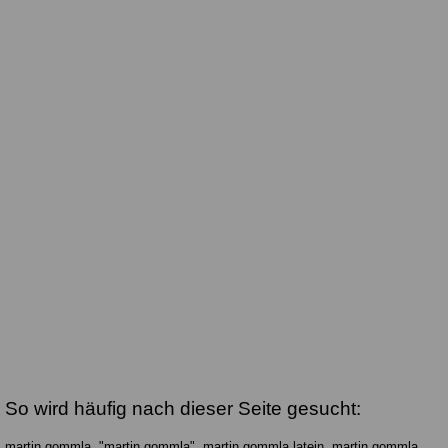
So wird häufig nach dieser Seite gesucht:
martin gommla, "martin gommla", martin gommla latein, martin gommla