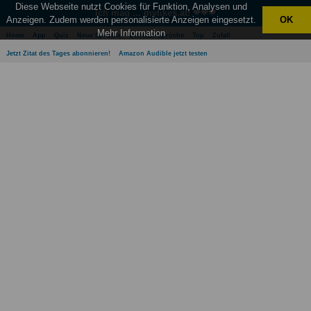
Diese Webseite nutzt Cookies für Funktion, Analysen und
Ich mag ... mylikes.at! ❤❤❤
Anzeigen. Zudem werden personalisierte Anzeigen eingesetzt.
OK
Mehr Information
Home
App
Quiz
Neue Sprüche
Beliebte Sprüche
Top
Zufall
Jetzt Zitat des Tages abonnieren!
Amazon Audible jetzt testen