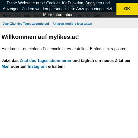
Diese Webseite nutzt Cookies für Funktion, Analysen und
Ich mag ... mylikes.at! ❤❤❤
Anzeigen. Zudem werden personalisierte Anzeigen eingesetzt.
OK
Mehr Information
Home
App
Quiz
Neue Sprüche
Beliebte Sprüche
Top
Zufall
Jetzt Zitat des Tages abonnieren!
Amazon Audible jetzt testen
Willkommen auf mylikes.at!
Hier kannst du einfach Facebook-Likes erstellen! Einfach links posten!
Jetzt das
Zitat des Tages abonnieren
und täglich ein neues Zitat per
Mail
oder auf
Instagram
erhalten!