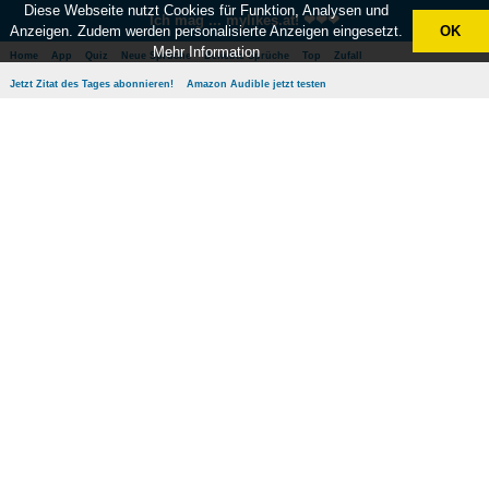
Diese Webseite nutzt Cookies für Funktion, Analysen und
Ich mag ... mylikes.at! ❤❤❤
Anzeigen. Zudem werden personalisierte Anzeigen eingesetzt.
OK
Mehr Information
Home
App
Quiz
Neue Sprüche
Beliebte Sprüche
Top
Zufall
Jetzt Zitat des Tages abonnieren!
Amazon Audible jetzt testen