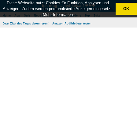
Diese Webseite nutzt Cookies für Funktion, Analysen und
Ich mag ... mylikes.at! ❤❤❤
Anzeigen. Zudem werden personalisierte Anzeigen eingesetzt.
OK
Mehr Information
Home
App
Quiz
Neue Sprüche
Beliebte Sprüche
Top
Zufall
Jetzt Zitat des Tages abonnieren!
Amazon Audible jetzt testen