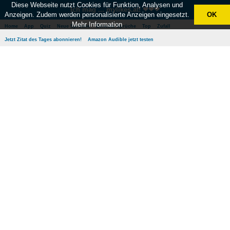
Diese Webseite nutzt Cookies für Funktion, Analysen und
Ich mag ... mylikes.at! ❤❤❤
Anzeigen. Zudem werden personalisierte Anzeigen eingesetzt.
OK
Mehr Information
Home
App
Quiz
Neue Sprüche
Beliebte Sprüche
Top
Zufall
Jetzt Zitat des Tages abonnieren!
Amazon Audible jetzt testen