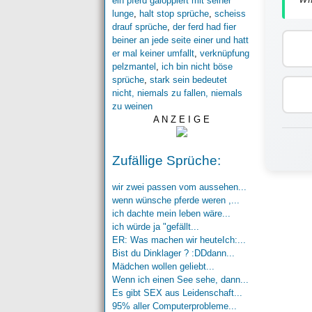
ein pferd galoppiert mit seiner
lunge
,
halt stop sprüche
,
scheiss
drauf sprüche
,
der ferd had fier
beiner an jede seite einer und hatt
er mal keiner umfallt
,
verknüpfung
pelzmantel
,
ich bin nicht böse
sprüche
,
stark sein bedeutet
nicht, niemals zu fallen, niemals
zu weinen
A N Z E I G E
Zufällige Sprüche:
wir zwei passen vom aussehen...
wenn wünsche pferde weren ,...
ich dachte mein leben wäre...
ich würde ja "gefällt...
ER: Was machen wir heuteIch:...
Bist du Dinklager ? :DDdann...
Mädchen wollen geliebt...
Wenn ich einen See sehe, dann...
Es gibt SEX aus Leidenschaft...
95% aller Computerprobleme...