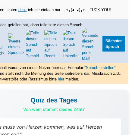
gen Leuten
denk
ich mir einfach nur: ┌∩┐(◕_◕)┌∩┐ FUCK YOU!
das gefallen hat, dann teile bitte diesen Spruch:
Nächster
Spruch
nhalt wurde von einem Nutzer über das Formular
"Spruch erstellen"
nd stellt nicht die Meinung des Seitenbetreibers dar. Missbrauch z.B.:
t-Verstöße oder Rassismus bitte
hier
melden.
Quiz des Tages
Von wem stammt dieses Zitat?
s muss von Herzen kommen, was auf Herzen
rken soll."