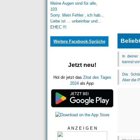
Meine Augen sind für alle,
103
Sorry. Mein Fehler , ich hab...
Liebe ist ... unbeirrbar und...
EHEC !!!
Belieb
Weitere Facebook-Sprüche
Jetzt neu!
Hol dir jetzt das
Zitat des Tages
2024
als App:
A N Z E I G E N