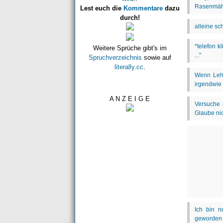
Lest euch die
Kommentare
dazu
durch!
Weitere Sprüche gibt's im
Spruchverzeichnis
sowie auf
literally.cc
.
A N Z E I G E