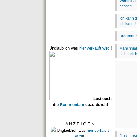
Unglaublich was
hier verkauft wird
!!
Lest euch
die
Kommentare
dazu durch!
A N Z E I G E N
Unglaublich was
hier verkauft
wird
!!