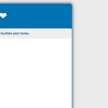
❤❤
udible jetzt testen