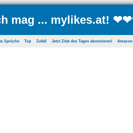
ch mag ... mylikes.at! ❤
te Sprüche
Top
Zufall
Jetzt Zitat des Tages abonnieren!
Amazon A