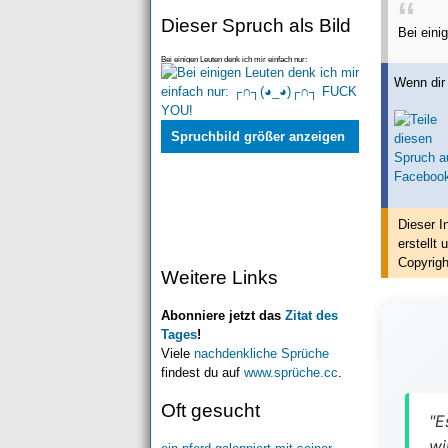
Dieser Spruch als Bild
Bei eini
Bei einigen Leuten denk ich mir einfach nur:
┌∩┐(◕_◕)┌∩┐ FUCK YOU!
Wenn dir 
Spruchbild größer anzeigen
Dieser I
erstellt
u
Copyrigh
Weitere Links
Abonniere jetzt das
Zitat des
Tages
!
Viele
nachdenkliche Sprüche
findest du auf
www.sprüche.cc
.
Oft gesucht
"E
wi