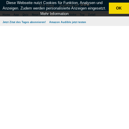
Diese Webseite nutzt Cookies für Funktion, Analysen und
Ich mag ... mylikes.at! ❤❤❤
Anzeigen. Zudem werden personalisierte Anzeigen eingesetzt.
OK
Mehr Information
Home
App
Quiz
Neue Sprüche
Beliebte Sprüche
Top
Zufall
Jetzt Zitat des Tages abonnieren!
Amazon Audible jetzt testen