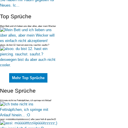
Top Sprüche
Mein Bett und ich lieben uns über alles, aber mein Wecker
will es einfac
alsoo. du bist 12. hast ein piercing. rauchst. saufst.?
deswegen bist du
Mehr Top Sprüche
Neue Sprüche
Ich trete nicht ins Fettnäpfchen, ich springe mit Anlauf
hinein... :O
jassi: müüüütttzziiipüüützzzzz;) alle: jassi holt di goschn:D