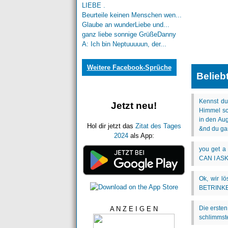
LIEBE .
Beurteile keinen Menschen wen...
Glaube an wunderLiebe und...
ganz liebe sonnige GrüßeDanny
A: Ich bin Neptuuuuun, der...
Weitere Facebook-Sprüche
Belieb
Jetzt neu!
Hol dir jetzt das
Zitat des Tages
2024
als App:
A N Z E I G E N