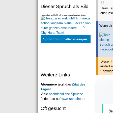
Dieser Spruch als Bild
Heey...a
anstupse
Heey...also wirklich!! Ich kriege schon langsam blaue
Flecken von eurer ganzen anstupserei!! :-P
Wenn dir 
Spruchbild größer anzeigen
Dieser I
erstellt
u
Copyrigh
Weitere Links
Abonniere jetzt das
Zitat des
Tages
!
Viele
nachdenkliche Sprüche
findest du auf
www.sprüche.cc
.
Oft gesucht
"A