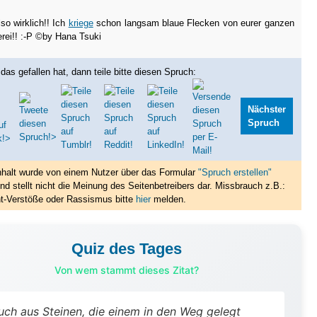
lso wirklich!! Ich
kriege
schon langsam blaue Flecken von eurer ganzen
rei!! :-P ©by Hana Tsuki
das gefallen hat, dann teile bitte diesen Spruch:
Nächster
Spruch
nhalt wurde von einem Nutzer über das Formular
"Spruch erstellen"
nd stellt nicht die Meinung des Seitenbetreibers dar. Missbrauch z.B.:
t-Verstöße oder Rassismus bitte
hier
melden.
Quiz des Tages
Von wem stammt dieses Zitat?
uch aus Steinen, die einem in den Weg gelegt