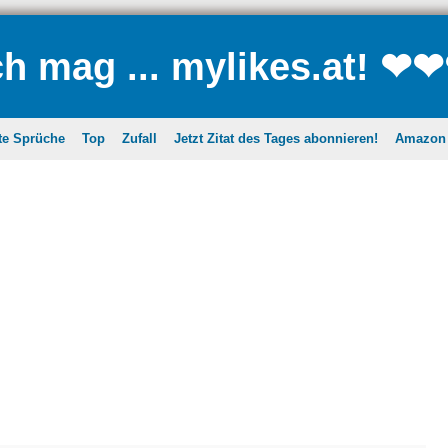
ch mag ... mylikes.at! ❤
te Sprüche
Top
Zufall
Jetzt Zitat des Tages abonnieren!
Amazon A