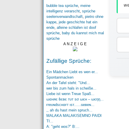
we
bubble tea sprüche
,
meine
intelligenz verarscht
,
sprüche
seelenverwandtschaft
,
pietro ohne
kappe
,
jede geschichte hat ein
ende
,
alleine schlafen ist doof
sprüche
,
baby du kannst mich mal
sprüche
A N Z E I G E
Zufällige Sprüche:
Ein Mädchen Liebt es wen er...
Spontanmacken
An der Tafel steht: "Und...
wer bis zum hals in scheiße...
Liebe ist wenn Treue Spaß...
ωαняє ℓιєвє тυт ѕσ ωєн – ωєηη...
ғreυɴdѕcнαғт ιѕт......ɢeвeɴ...
,, ah du hast mein spruch...
MALAKA MALAKISEMNO PAIDI
TI...
A: "geht wos?" B:...