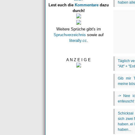
Lest euch die
Kommentare
dazu
durch!
Weitere Sprüche gibt's im
Spruchverzeichnis
sowie auf
literally.cc
.
A N Z E I G E