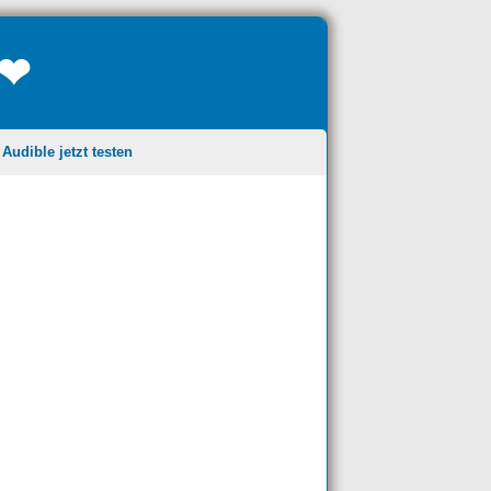
❤❤
udible jetzt testen