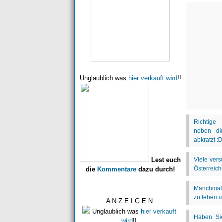
Unglaublich was
hier verkauft wird
!!
Lest euch
die
Kommentare
dazu durch!
A N Z E I G E N
Unglaublich was
hier verkauft
wird
!!