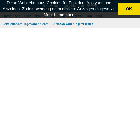
Diese Webseite nutzt Cookies für Funktion, Analysen und
Ich mag ... mylikes.at! ❤❤❤
Anzeigen. Zudem werden personalisierte Anzeigen eingesetzt.
OK
Mehr Information
Home
App
Quiz
Neue Sprüche
Beliebte Sprüche
Top
Zufall
Jetzt Zitat des Tages abonnieren!
Amazon Audible jetzt testen