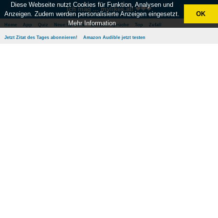
Diese Webseite nutzt Cookies für Funktion, Analysen und
Ich mag ... mylikes.at! ❤❤❤
Anzeigen. Zudem werden personalisierte Anzeigen eingesetzt.
OK
Mehr Information
Home
App
Quiz
Neue Sprüche
Beliebte Sprüche
Top
Zufall
Jetzt Zitat des Tages abonnieren!
Amazon Audible jetzt testen