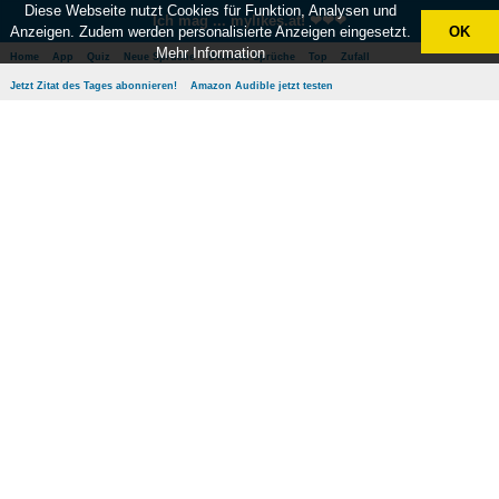
Diese Webseite nutzt Cookies für Funktion, Analysen und
Ich mag ... mylikes.at! ❤❤❤
Anzeigen. Zudem werden personalisierte Anzeigen eingesetzt.
OK
Mehr Information
Home
App
Quiz
Neue Sprüche
Beliebte Sprüche
Top
Zufall
Jetzt Zitat des Tages abonnieren!
Amazon Audible jetzt testen