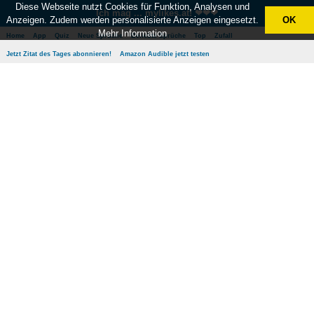
Diese Webseite nutzt Cookies für Funktion, Analysen und
Ich mag ... mylikes.at! ❤❤❤
Anzeigen. Zudem werden personalisierte Anzeigen eingesetzt.
OK
Mehr Information
Home
App
Quiz
Neue Sprüche
Beliebte Sprüche
Top
Zufall
Jetzt Zitat des Tages abonnieren!
Amazon Audible jetzt testen