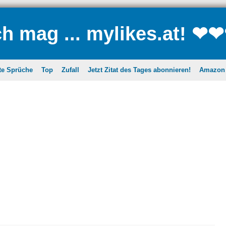
ch mag ... mylikes.at! ❤
te Sprüche
Top
Zufall
Jetzt Zitat des Tages abonnieren!
Amazon A