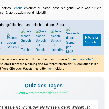
u
deines
Lebens
erkennst du daran, dass sie genau weiß was für ein
ist & sie trotzdem bei dir bleibt!!
das gefallen hat, dann teile bitte diesen Spruch:
Nächster
Spruch
nhalt wurde von einem Nutzer über das Formular
"Spruch erstellen"
nd stellt nicht die Meinung des Seitenbetreibers dar. Missbrauch z.B.:
t-Verstöße oder Rassismus bitte
hier
melden.
Quiz des Tages
Von wem stammt dieses Zitat?
hantasie ist wichtiger als Wissen, denn Wissen ist