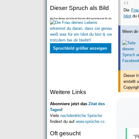
Dieser Spruch als Bild
Die
Fra
Idiot
du b
die frau deines sprüche,du bist ein idiot sprüche,was für ein
idiot du bist und trotzdem bei dir ble
Wenn dir 
Spruchbild größer anzeigen
Dieser I
erstellt
u
Copyrigh
Weitere Links
Abonniere jetzt das
Zitat des
Tages
!
Viele
nachdenkliche Sprüche
findest du auf
www.sprüche.cc
.
Oft gesucht
"P