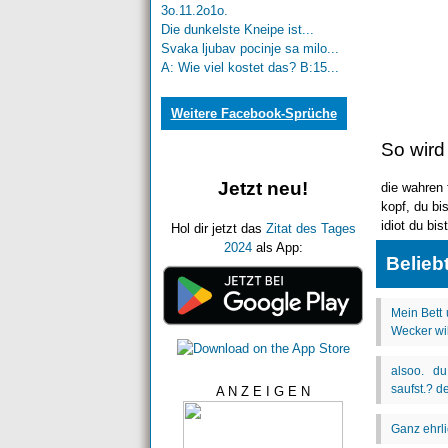
3o.11.2o1o.
Die dunkelste Kneipe ist...
Svaka ljubav pocinje sa milo...
A: Wie viel kostet das? B:15...
Weitere Facebook-Sprüche
So wird
Jetzt neu!
die wahren 
kopf, du bis
idiot du bis
Hol dir jetzt das
Zitat des Tages
2024
als App:
Belieb
A N Z E I G E N