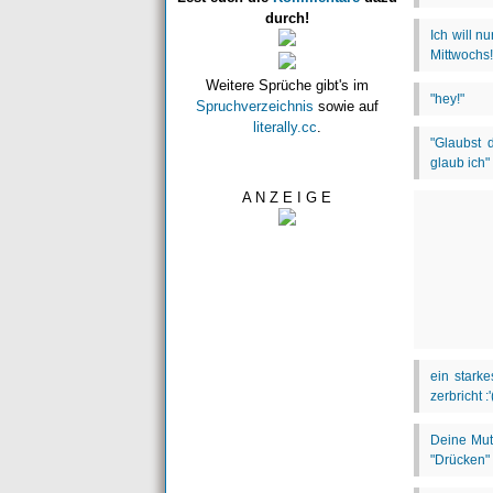
durch!
Weitere Sprüche gibt's im
Spruchverzeichnis
sowie auf
literally.cc
.
A N Z E I G E