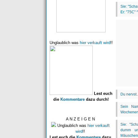
Unglaublich was
hier verkauft wird
!!
Lest euch
die
Kommentare
dazu durch!
A N Z E I G E N
Unglaublich was
hier verkauft
wird
!!
Lest euch die
Kommentare
dazu