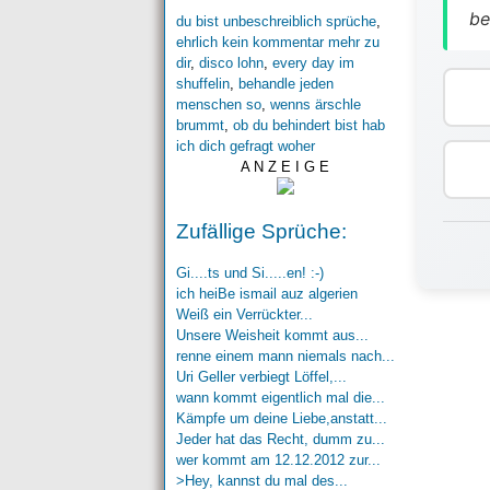
be
du bist unbeschreiblich sprüche
,
ehrlich kein kommentar mehr zu
dir
,
disco lohn
,
every day im
shuffelin
,
behandle jeden
menschen so
,
wenns ärschle
brummt
,
ob du behindert bist hab
ich dich gefragt woher
A N Z E I G E
Zufällige Sprüche:
Gi....ts und Si.....en! :-)
ich heiBe ismail auz algerien
Weiß ein Verrückter...
Unsere Weisheit kommt aus...
renne einem mann niemals nach...
Uri Geller verbiegt Löffel,...
wann kommt eigentlich mal die...
Kämpfe um deine Liebe,anstatt...
Jeder hat das Recht, dumm zu...
wer kommt am 12.12.2012 zur...
>Hey, kannst du mal des...