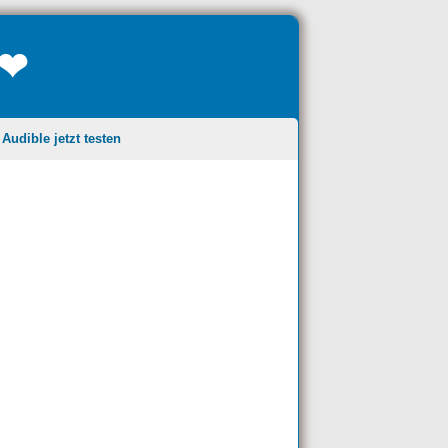
❤❤
udible jetzt testen