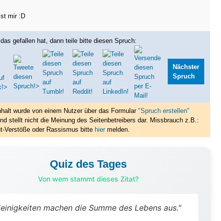
st mir :D
das gefallen hat, dann teile bitte diesen Spruch:
Nächster
Spruch
nhalt wurde von einem Nutzer über das Formular
"Spruch erstellen"
nd stellt nicht die Meinung des Seitenbetreibers dar. Missbrauch z.B.:
t-Verstöße oder Rassismus bitte
hier
melden.
Quiz des Tages
Von wem stammt dieses Zitat?
leinigkeiten machen die Summe des Lebens aus."