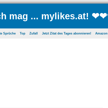
ch mag ... mylikes.at! ❤
te Sprüche
Top
Zufall
Jetzt Zitat des Tages abonnieren!
Amazon A