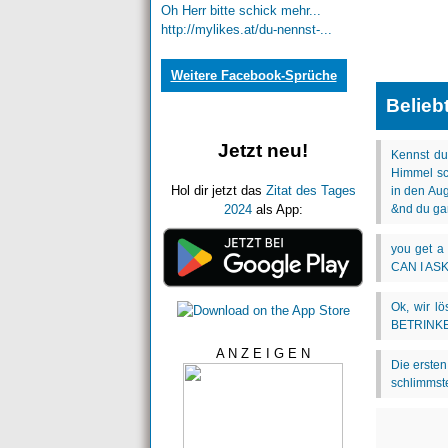
Oh Herr bitte schick mehr...
http://mylikes.at/du-nennst-...
Weitere Facebook-Sprüche
Belieb
Jetzt neu!
Hol dir jetzt das
Zitat des Tages
2024
als App:
A N Z E I G E N