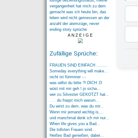
lustige beziehungsstatus
,
meine
vergangenheit hat mich zu dem
gemacht was ich heute bin
,
das
leben wird nicht gemessen an der
anzahl der atemzüge
,
never
ending story sprüche
A N Z E I G E
Zufällige Sprüche:
FRAUEN SIND EINFACH .........
Someday everything will make...
nicht ist fürimmer -.-
was willst du bitte ?! DICH :D
wüst mit mir geh ! jo sicha...
wer zu Silvester GEKOTZT hat...
. . . du fraqst mich warum...
Du wirst zu dem, was du mir...
Wenn mir jemand wichtig is,...
und manchmal denk ich mir nur...
When life gives you a Bad...
Die tollsten Frauen sind...
Heißes Bad genießen, dabei...