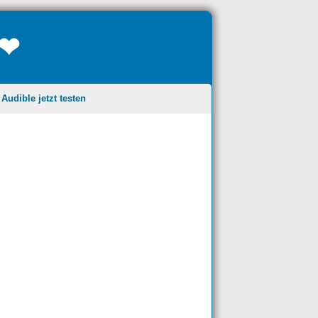
❤❤
udible jetzt testen