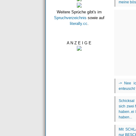
Weitere Sprüche gibt's im
Spruchverzeichnis
sowie auf
literally.cc
.
A N Z E I G E