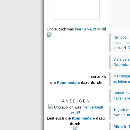
Unglaublich was
hier verkauft wird
!!
Lest euch
die
Kommentare
dazu durch!
A N Z E I G E N
Unglaublich was
hier verkauft
wird
!!
Lest euch die
Kommentare
dazu
durch!