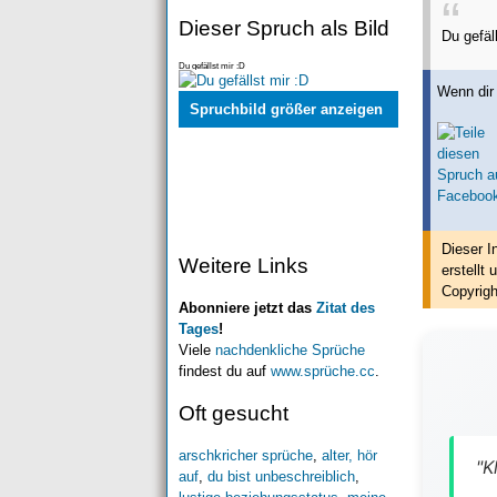
Dieser Spruch als Bild
Du gefäll
Du gefällst mir :D
Wenn dir 
Spruchbild größer anzeigen
Dieser I
Weitere Links
erstellt
u
Copyrigh
Abonniere jetzt das
Zitat des
Tages
!
Viele
nachdenkliche Sprüche
findest du auf
www.sprüche.cc
.
Oft gesucht
arschkricher sprüche
,
alter, hör
"K
auf
,
du bist unbeschreiblich
,