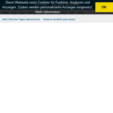
Diese Webseite nutzt Cookies für Funktion, Analysen und
Ich mag ... mylikes.at! ❤❤❤
Anzeigen. Zudem werden personalisierte Anzeigen eingesetzt.
OK
Mehr Information
Home
App
Quiz
Neue Sprüche
Beliebte Sprüche
Top
Zufall
Jetzt Zitat des Tages abonnieren!
Amazon Audible jetzt testen