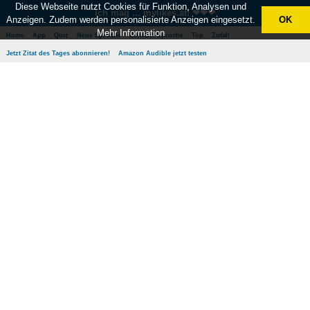
Diese Webseite nutzt Cookies für Funktion, Analysen und
Ich mag ... mylikes.at! ❤❤❤
Anzeigen. Zudem werden personalisierte Anzeigen eingesetzt.
OK
Mehr Information
Home
App
Quiz
Neue Sprüche
Beliebte Sprüche
Top
Zufall
Jetzt Zitat des Tages abonnieren!
Amazon Audible jetzt testen