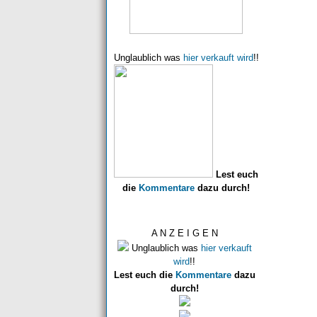
Unglaublich was
hier verkauft wird
!!
Lest euch
die
Kommentare
dazu durch!
A N Z E I G E N
Unglaublich was
hier verkauft
wird
!!
Lest euch die
Kommentare
dazu
durch!