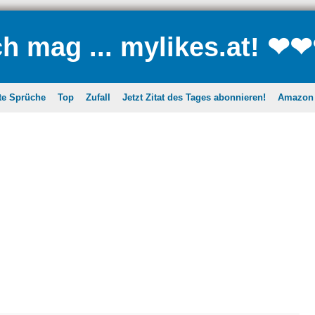
ch mag ... mylikes.at! ❤
te Sprüche
Top
Zufall
Jetzt Zitat des Tages abonnieren!
Amazon A