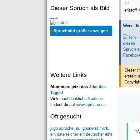
Dieser Spruch als Bild
eristoff 
eristoff
Wenn dir 
Spruchbild größer anzeigen
Dieser I
Weitere Links
erstellt
u
Copyrigh
Abonniere jetzt das
Zitat des
Tages
!
Viele
nachdenkliche Sprüche
findest du auf
www.sprüche.cc
.
Oft gesucht
jugo sprüche
,
du ignorierst mich
,
"W
ein österreicher ein deutscher eine