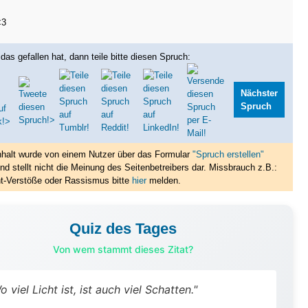
<3
das gefallen hat, dann teile bitte diesen Spruch:
Nächster
Spruch
nhalt wurde von einem Nutzer über das Formular
"Spruch erstellen"
nd stellt nicht die Meinung des Seitenbetreibers dar. Missbrauch z.B.:
t-Verstöße oder Rassismus bitte
hier
melden.
Quiz des Tages
Von wem stammt dieses Zitat?
o viel Licht ist, ist auch viel Schatten."