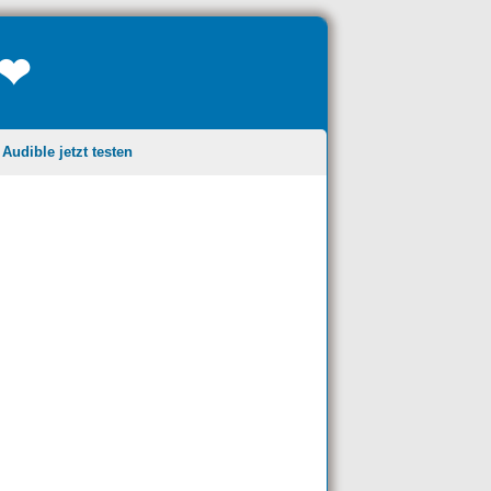
❤❤
udible jetzt testen