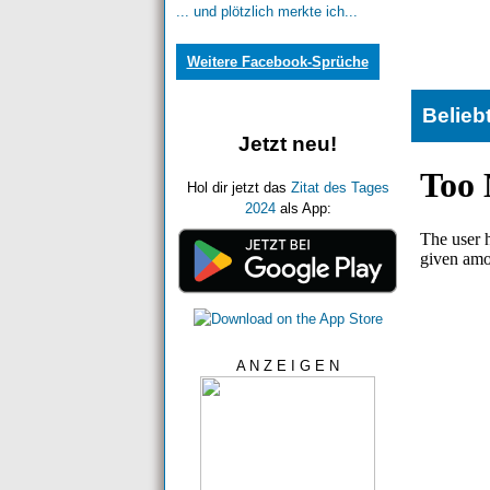
... und plötzlich merkte ich...
Weitere Facebook-Sprüche
Belieb
Jetzt neu!
Hol dir jetzt das
Zitat des Tages
2024
als App:
A N Z E I G E N