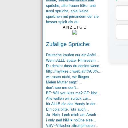
nonne
,
seelenverwandtschaft
sprüche
,
alte frauen füße
,
anti
tussi sprüche
,
spiel keine
spielchen mit jemandem der sie
besser spielt als du
A N Z E I G E
Zufällige Sprüche:
Deutsche kaufen nur ein Apfel...
Wenn ALLE später Prinzessin...
Du denkst dass du denkst wenn...
http://mylikes.chweb.at/l%C3%...
wir rasen nicht, wir fliegen...
Meien Mutter sagt:"...
don't see me don't...
BF: Will you kiss me? GF: Not...
Alle wollen wir zurück zur...
für ALLE die das Handy in der...
Ein cola bitte.Tuts auch...
Ja. Nein. Leck mich am Arsch...
i only ned hiM ♥ noOne else...
VSV=Villacher Strumpfhosen...