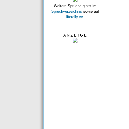
Weitere Sprüche gibt's im
Spruchverzeichnis
sowie auf
literally.cc
.
A N Z E I G E