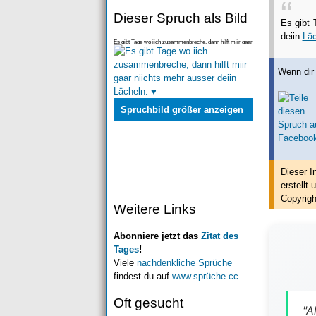
Dieser Spruch als Bild
Es gibt 
deiin
Läc
Es gibt Tage wo iich zusammenbreche, dann hilft miir gaar
niichts mehr ausser deiin Lächeln. ♥
Wenn dir 
Spruchbild größer anzeigen
Dieser I
erstellt
u
Copyrigh
Weitere Links
Abonniere jetzt das
Zitat des
Tages
!
Viele
nachdenkliche Sprüche
findest du auf
www.sprüche.cc
.
Oft gesucht
"A