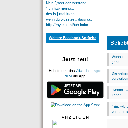
Nein!",sagt der Verstand...
"Ich hab meine...
des is j mal krass
wenn du wüsstest, dass du...
http://mylikes.at/ich-habe-...
Weitere Facebook-Sprüche
Belieb
Jetzt neu!
Hol dir jetzt das
Zitat des Tages
2024
als App:
A N Z E I G E N