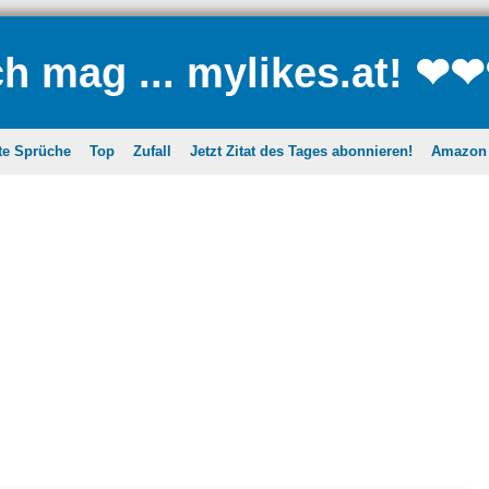
ch mag ... mylikes.at! ❤
te Sprüche
Top
Zufall
Jetzt Zitat des Tages abonnieren!
Amazon A