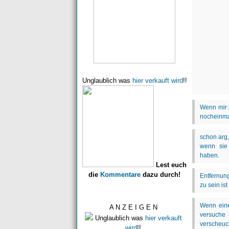
Unglaublich was
hier verkauft wird
!!
Lest euch
die
Kommentare
dazu durch!
A N Z E I G E N
Unglaublich was
hier verkauft
wird
!!