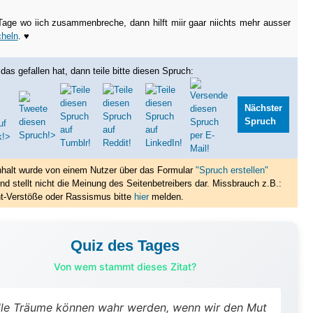
Tage wo iich zusammenbreche, dann hilft miir gaar niichts mehr ausser
heln
. ♥
das gefallen hat, dann teile bitte diesen Spruch:
Nächster
Spruch
nhalt wurde von einem Nutzer über das Formular
"Spruch erstellen"
nd stellt nicht die Meinung des Seitenbetreibers dar. Missbrauch z.B.:
t-Verstöße oder Rassismus bitte
hier
melden.
Quiz des Tages
Von wem stammt dieses Zitat?
lle Träume können wahr werden, wenn wir den Mut