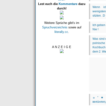
Lest euch die
Kommentare
dazu
durch!
Weitere Sprüche gibt's im
Spruchverzeichnis
sowie auf
literally.cc
.
A N Z E I G E