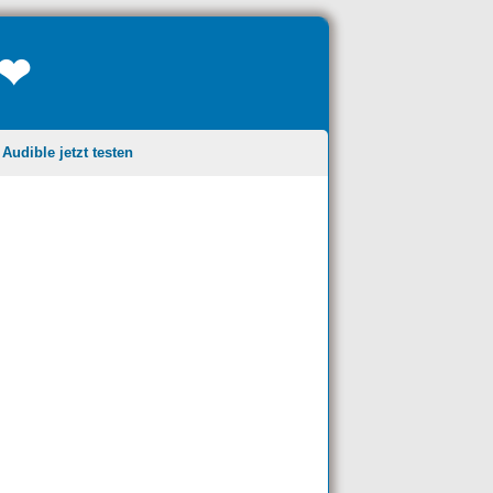
❤❤
udible jetzt testen