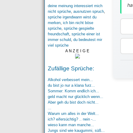
ha
deine meinung interessiert mich
nicht sprüche
,
ausnutzen spruch
,
sprüche irgendwann wirst du
merken
,
ich bin nicht böse
sprüche
,
sprüche gespielte
freundschaft
,
sprüche einer ist
immer schuld
,
du bedeutest mir
viel sprüche
A N Z E I G E
Zufällige Sprüche:
Alkohol verbessert mein...
du bist jo nur a klana furz...
Sommer: Komm endlich ich...
geld macht nur glücklich wenn...
Aber geh du bist doch nicht...
...
Warum um alles in der Welt...
ich? eifersüchtig? .. nein -...
wieso kann man manche...
Jungs sind wie kaugummi, süß...