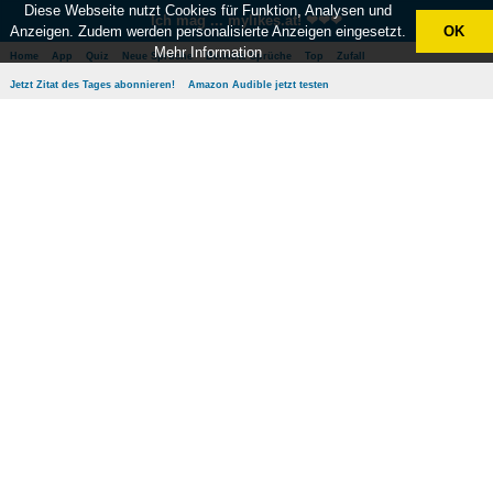
Diese Webseite nutzt Cookies für Funktion, Analysen und
Ich mag ... mylikes.at! ❤❤❤
Anzeigen. Zudem werden personalisierte Anzeigen eingesetzt.
OK
Mehr Information
Home
App
Quiz
Neue Sprüche
Beliebte Sprüche
Top
Zufall
Jetzt Zitat des Tages abonnieren!
Amazon Audible jetzt testen