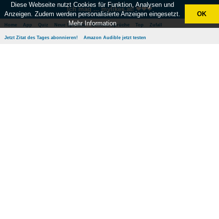
Diese Webseite nutzt Cookies für Funktion, Analysen und
Bleiben wird doch in Verbindung!
Anzeigen. Zudem werden personalisierte Anzeigen eingesetzt.
OK
Abonniere jetzt das
Zitat des Tages
und erhalte
Mehr Information
täglich ein tolles Zitat per Mail!
Kostenlos, spamfrei und jederzeit kündbar!
Per Facebook anmelden!
Folge uns in den Sozialen Medien:
Instagram
Facebook
Pinterest
Twitter
X