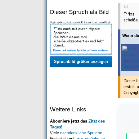
Dieser Spruch als Bild
F**kts
scheiße.
hippie sprüche,hippie spruch, F**kts euch mit euren Hippie
Sprüchen.. die Welt ist nun mal scheiße.
Wenn dir
Spruchbild größer anzeigen
Dieser I
erstellt
u
Copyrigh
Weitere Links
Abonniere jetzt das
Zitat des
Tages
!
Viele
nachdenkliche Sprüche
findest du auf
www.sprüche.cc
.