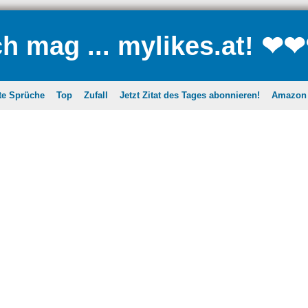
ch mag ... mylikes.at! ❤
te Sprüche
Top
Zufall
Jetzt Zitat des Tages abonnieren!
Amazon A