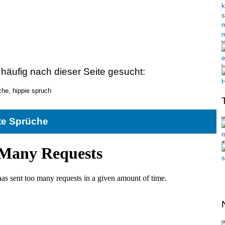
Ic
Lu
 häufig nach dieser Seite gesucht:
che, hippie spruch
Me
te Sprüche
al
ja