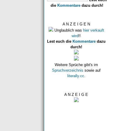
die
Kommentare
dazu durch!
A N Z E I G E N
Unglaublich was
hier verkauft
wird
!!
Lest euch die
Kommentare
dazu
durch!
Weitere Sprüche gibt's im
Spruchverzeichnis
sowie auf
literally.cc
.
A N Z E I G E