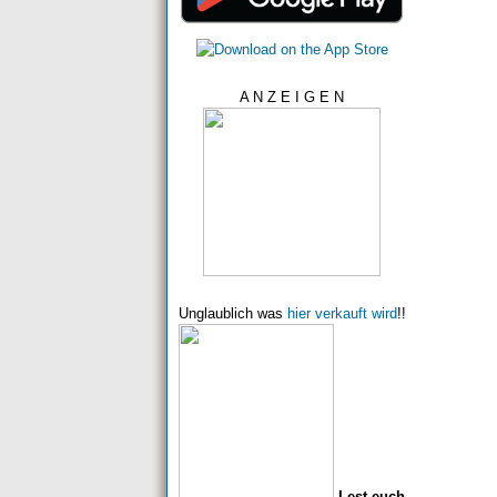
A N Z E I G E N
Unglaublich was
hier verkauft wird
!!
Lest euch