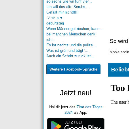
so sechs wie wir fünf vier...
Ich will das alte Scrubs...
Gefällt mir nicht!!!!!
ツ ☆ ♫ ♥
geburtstag
Wenn Männer gut riechen, kann...
bei manchen Menschen denk
ich...
So wird
Es ist nachts und die polizei...
Was ist grün und trägt '...
hippie sprü
Auch ein Schritt zurück ist...
Belieb
Weitere Facebook-Sprüche
Jetzt neu!
Hol dir jetzt das
Zitat des Tages
2024
als App: