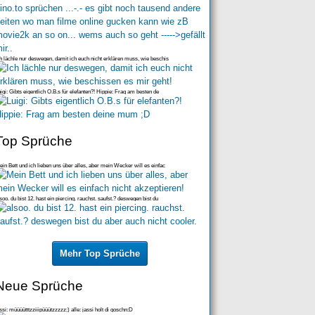
h lächle nur deswegen, damit ich euch nicht erklären muss, wie beschis
igi: Gibts eigentlich O.B.s für elefanten?! Hippie: Frag am besten de
Top Sprüche
in Bett und ich lieben uns über alles, aber mein Wecker will es einfac
soo. du bist 12. hast ein piercing. rauchst. saufst.? deswegen bist du
Mehr Top Sprüche
Neue Sprüche
ssi: müüüütttzziiipüüützzzzz;) alle: jassi holt di goschn:D