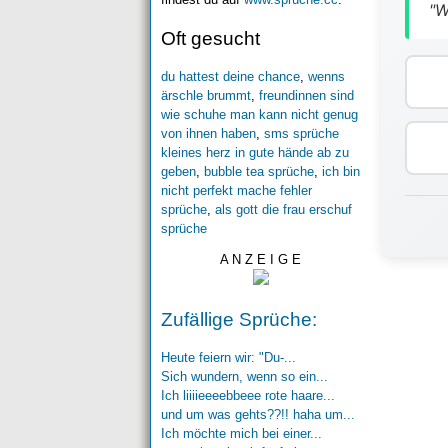
"W
Oft gesucht
du hattest deine chance
,
wenns
ärschle brummt
,
freundinnen sind
wie schuhe man kann nicht genug
von ihnen haben
,
sms sprüche
kleines herz in gute hände ab zu
geben
,
bubble tea sprüche
,
ich bin
nicht perfekt mache fehler
sprüche
,
als gott die frau erschuf
sprüche
A N Z E I G E
Zufällige Sprüche:
Heute feiern wir: "Du-...
Sich wundern, wenn so ein...
Ich liiiieeeebbeee rote haare...
und um was gehts??!! haha um...
Ich möchte mich bei einer...