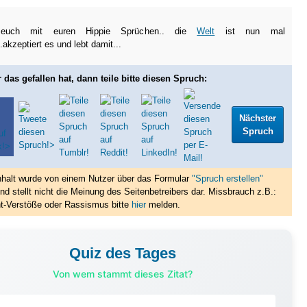
 euch mit euren Hippie Sprüchen..
die
Welt
ist nun mal
.akzeptiert es und lebt damit...
 das gefallen hat, dann teile bitte diesen Spruch:
Nächster
Spruch
nhalt wurde von einem Nutzer über das Formular
"Spruch erstellen"
nd stellt nicht die Meinung des Seitenbetreibers dar. Missbrauch z.B.:
t-Verstöße oder Rassismus bitte
hier
melden.
Quiz des Tages
Von wem stammt dieses Zitat?