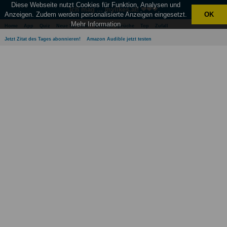
Diese Webseite nutzt Cookies für Funktion, Analysen und
Ich mag ... mylikes.at! ❤❤❤
Anzeigen. Zudem werden personalisierte Anzeigen eingesetzt.
OK
Mehr Information
Home
App
Quiz
Neue Sprüche
Beliebte Sprüche
Top
Zufall
Jetzt Zitat des Tages abonnieren!
Amazon Audible jetzt testen