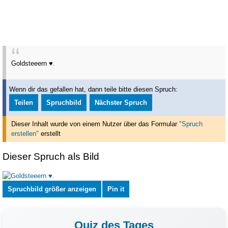
Goldsteeern ♥.
Wenn dir das gefallen hat, dann teile bitte diesen Spruch:
Teilen
Spruchbild
Nächster Spruch
Dieser Inhalt wurde von einem Nutzer über das Formular
"Spruch
erstellen"
erstellt
Dieser Spruch als Bild
Spruchbild größer anzeigen
Pin it
Quiz des Tages