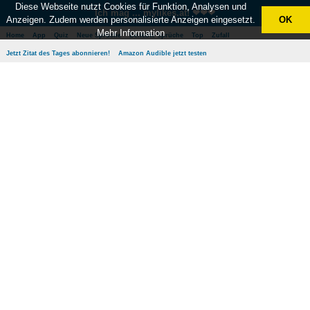
Diese Webseite nutzt Cookies für Funktion, Analysen und
Ich mag ... mylikes.at! ❤❤❤
Anzeigen. Zudem werden personalisierte Anzeigen eingesetzt.
OK
Mehr Information
Home
App
Quiz
Neue Sprüche
Beliebte Sprüche
Top
Zufall
Jetzt Zitat des Tages abonnieren!
Amazon Audible jetzt testen