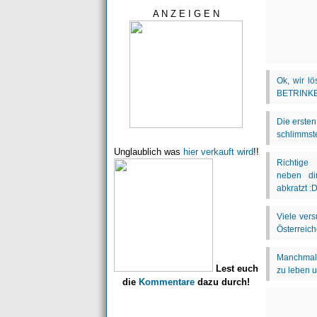
A N Z E I G E N
Unglaublich was
hier verkauft wird
!!
Lest euch
die
Kommentare
dazu durch!