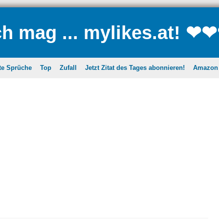
ch mag ... mylikes.at! ❤
te Sprüche
Top
Zufall
Jetzt Zitat des Tages abonnieren!
Amazon A