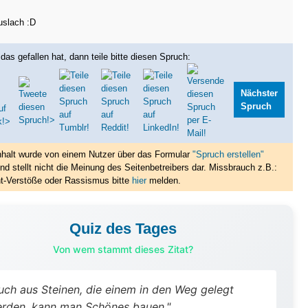
uslach :D
das gefallen hat, dann teile bitte diesen Spruch:
Nächster
Spruch
nhalt wurde von einem Nutzer über das Formular
"Spruch erstellen"
nd stellt nicht die Meinung des Seitenbetreibers dar. Missbrauch z.B.:
t-Verstöße oder Rassismus bitte
hier
melden.
Quiz des Tages
Von wem stammt dieses Zitat?
uch aus Steinen, die einem in den Weg gelegt
rden, kann man Schönes bauen."