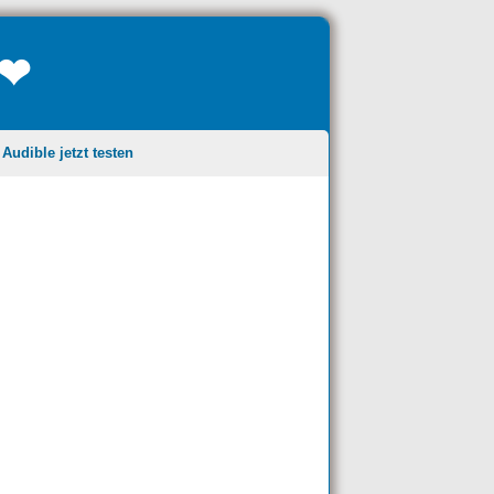
❤❤
udible jetzt testen