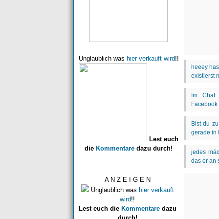
Unglaublich was
hier verkauft wird
!!
Lest euch
die
Kommentare
dazu durch!
A N Z E I G E N
Unglaublich was
hier verkauft
wird
!!
Lest euch die
Kommentare
dazu
durch!