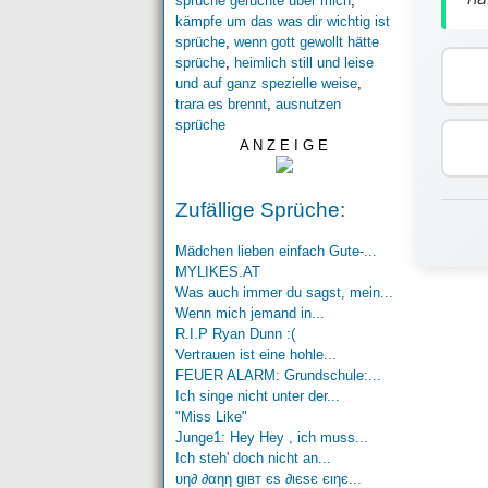
sprüche gerüchte über mich
,
kämpfe um das was dir wichtig ist
sprüche
,
wenn gott gewollt hätte
sprüche
,
heimlich still und leise
und auf ganz spezielle weise
,
trara es brennt
,
ausnutzen
sprüche
A N Z E I G E
Zufällige Sprüche:
Mädchen lieben einfach Gute-...
MYLIKES.AT
Was auch immer du sagst, mein...
Wenn mich jemand in...
R.I.P Ryan Dunn :(
Vertrauen ist eine hohle...
FEUER ALARM: Grundschule:...
Ich singe nicht unter der...
"Miss Like"
Junge1: Hey Hey , ich muss...
Ich steh' doch nicht an...
υη∂ ∂αηη gιвт єѕ ∂ιєѕє єιηє...