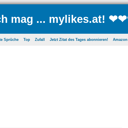
ch mag ... mylikes.at! ❤
te Sprüche
Top
Zufall
Jetzt Zitat des Tages abonnieren!
Amazon A