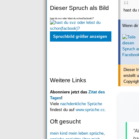
Dieser Spruch als Bild
hast du 
hast du svz oder lebst du schon(facbook)?
Wenn dir 
Spruchbild größer anzeigen
Dieser I
erstellt
u
Weitere Links
Copyrigh
Abonniere jetzt das
Zitat des
Tages
!
Viele
nachdenkliche Sprüche
findest du auf
www.sprüche.cc
.
Oft gesucht
"A
mein kind mein leben sprüche
,
ha