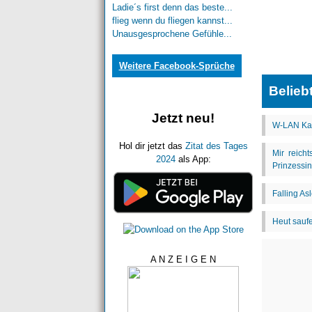
Ladie´s first denn das beste...
flieg wenn du fliegen kannst...
Unausgesprochene Gefühle...
Weitere Facebook-Sprüche
Belieb
Jetzt neu!
Hol dir jetzt das
Zitat des Tages
2024
als App:
A N Z E I G E N