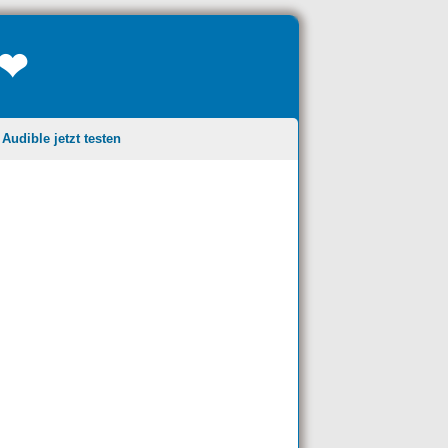
❤❤
udible jetzt testen