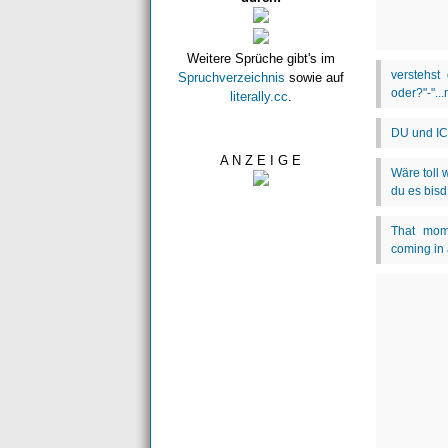
Weitere Sprüche gibt's im
Spruchverzeichnis
sowie auf
literally.cc
.
A N Z E I G E