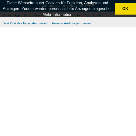
Diese Webseite nutzt Cookies für Funktion, Analysen und
Ich mag ... mylikes.at! ❤❤❤
Anzeigen. Zudem werden personalisierte Anzeigen eingesetzt.
OK
Mehr Information
Home
App
Quiz
Neue Sprüche
Beliebte Sprüche
Top
Zufall
Jetzt Zitat des Tages abonnieren!
Amazon Audible jetzt testen