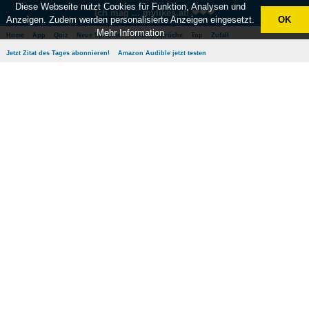
Diese Webseite nutzt Cookies für Funktion, Analysen und
Ich mag ... mylikes.at! ❤❤❤
Anzeigen. Zudem werden personalisierte Anzeigen eingesetzt.
OK
Mehr Information
Home
App
Quiz
Neue Sprüche
Beliebte Sprüche
Top
Zufall
Jetzt Zitat des Tages abonnieren!
Amazon Audible jetzt testen