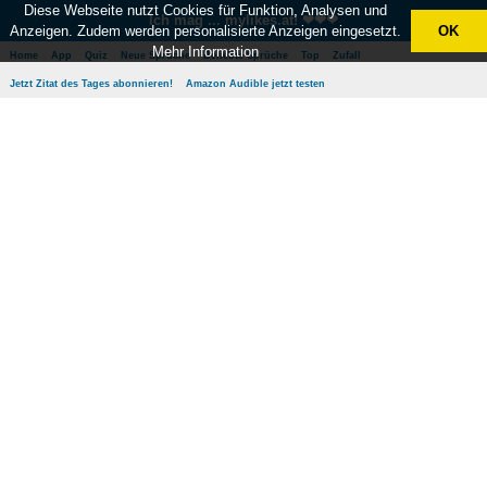
Diese Webseite nutzt Cookies für Funktion, Analysen und
Ich mag ... mylikes.at! ❤❤❤
Anzeigen. Zudem werden personalisierte Anzeigen eingesetzt.
OK
Mehr Information
Home
App
Quiz
Neue Sprüche
Beliebte Sprüche
Top
Zufall
Jetzt Zitat des Tages abonnieren!
Amazon Audible jetzt testen