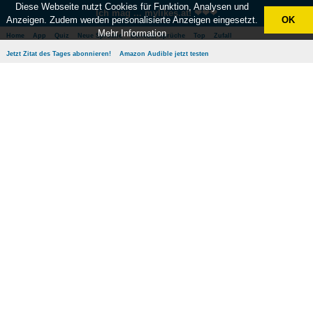
Diese Webseite nutzt Cookies für Funktion, Analysen und
Ich mag ... mylikes.at! ❤❤❤
Anzeigen. Zudem werden personalisierte Anzeigen eingesetzt.
OK
Mehr Information
Home
App
Quiz
Neue Sprüche
Beliebte Sprüche
Top
Zufall
Jetzt Zitat des Tages abonnieren!
Amazon Audible jetzt testen