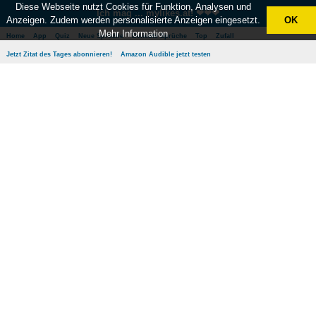
Diese Webseite nutzt Cookies für Funktion, Analysen und
Ich mag ... mylikes.at! ❤❤❤
Anzeigen. Zudem werden personalisierte Anzeigen eingesetzt.
OK
Mehr Information
Home
App
Quiz
Neue Sprüche
Beliebte Sprüche
Top
Zufall
Jetzt Zitat des Tages abonnieren!
Amazon Audible jetzt testen