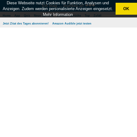
Diese Webseite nutzt Cookies für Funktion, Analysen und
Ich mag ... mylikes.at! ❤❤❤
Anzeigen. Zudem werden personalisierte Anzeigen eingesetzt.
OK
Mehr Information
Home
App
Quiz
Neue Sprüche
Beliebte Sprüche
Top
Zufall
Jetzt Zitat des Tages abonnieren!
Amazon Audible jetzt testen