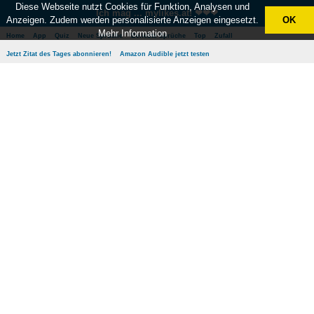
Diese Webseite nutzt Cookies für Funktion, Analysen und
Ich mag ... mylikes.at! ❤❤❤
Anzeigen. Zudem werden personalisierte Anzeigen eingesetzt.
OK
Mehr Information
Home
App
Quiz
Neue Sprüche
Beliebte Sprüche
Top
Zufall
Jetzt Zitat des Tages abonnieren!
Amazon Audible jetzt testen