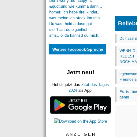
Don't worry..be happy :D!
&quot;und wie kumma dann...
homer: ich habe drei kinder...
was meine ich steck ihn rein...
Belieb
Du wast hold a dasd gut...
sie:"hast du eigentlich...
sms...oiida kannsd du mich...
Weitere Facebook-Sprüche
Jetzt neu!
Hol dir jetzt das
Zitat des Tages
2024
als App:
A N Z E I G E N