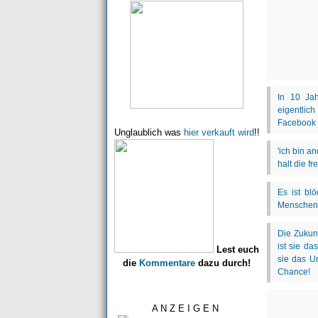
Unglaublich was
hier verkauft wird
!!
Lest euch
die
Kommentare
dazu durch!
A N Z E I G E N