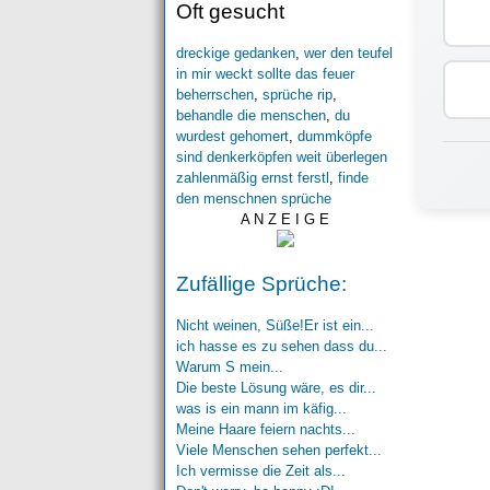
Oft gesucht
dreckige gedanken
,
wer den teufel
in mir weckt sollte das feuer
beherrschen
,
sprüche rip
,
behandle die menschen
,
du
wurdest gehomert
,
dummköpfe
sind denkerköpfen weit überlegen
zahlenmäßig ernst ferstl
,
finde
den menschnen sprüche
A N Z E I G E
Zufällige Sprüche:
Nicht weinen, Süße!Er ist ein...
ich hasse es zu sehen dass du...
Warum S mein...
Die beste Lösung wäre, es dir...
was is ein mann im käfig...
Meine Haare feiern nachts...
Viele Menschen sehen perfekt...
Ich vermisse die Zeit als...