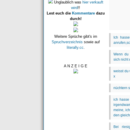
Unglaublich was
hier verkauft
wird
!!
Lest euch die
Kommentare
dazu
durch!
Weitere Sprüche gibt's im
Spruchverzeichnis
sowie auf
literally.cc
.
A N Z E I G E