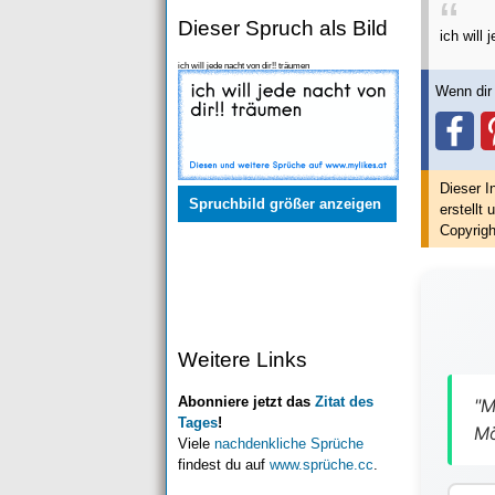
Dieser Spruch als Bild
ich will 
ich will jede nacht von dir!! träumen
Wenn dir 
Dieser I
Spruchbild größer anzeigen
erstellt
u
Copyrigh
Weitere Links
Abonniere jetzt das
Zitat des
"M
Tages
!
Mö
Viele
nachdenkliche Sprüche
findest du auf
www.sprüche.cc
.