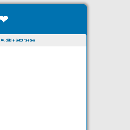
❤❤
udible jetzt testen