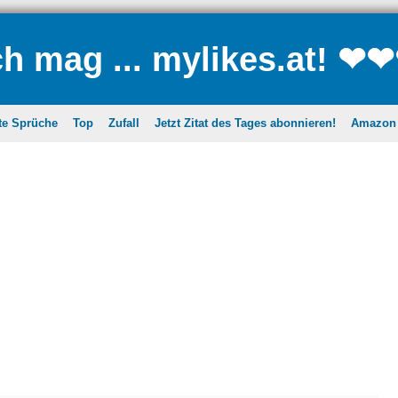
ch mag ... mylikes.at! ❤
te Sprüche
Top
Zufall
Jetzt Zitat des Tages abonnieren!
Amazon A