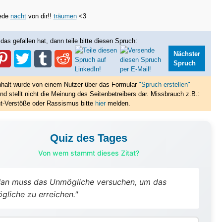
jede
nacht
von dir!!
träumen
<3
das gefallen hat, dann teile bitte diesen Spruch:
Nächster
Spruch
nhalt wurde von einem Nutzer über das Formular
"Spruch erstellen"
nd stellt nicht die Meinung des Seitenbetreibers dar. Missbrauch z.B.:
t-Verstöße oder Rassismus bitte
hier
melden.
Quiz des Tages
Von wem stammt dieses Zitat?
an muss das Unmögliche versuchen, um das
gliche zu erreichen."