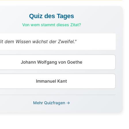
Quiz des Tages
Von wem stammt dieses Zitat?
it dem Wissen wächst der Zweifel."
Johann Wolfgang von Goethe
Immanuel Kant
Mehr Quizfragen →