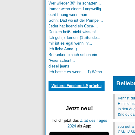
Wer wiieder 30° im schatten...
Immer wenn einem Langweilig...
echt traurig wenn man...
Sohn: Dad wo ist der Pümpel...
Jeder hat irgend ein Coca-...
Denken heißt nicht wissen!
Ich geh jz lernen. (1 Stunde...
mir ist es egal wenn ihr...
Ich liebe Anna :)
Betrunken bin ich schon ein...
''Feier schön!...
diesel jeans
Ich hasse es wenn, ...1) Wenn...
Belieb
Weitere Facebook-Sprüche
Jetzt neu!
Hol dir jetzt das
Zitat des Tages
2024
als App: