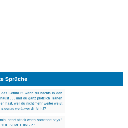
te Sprüche