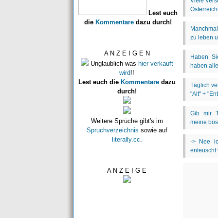
Lest euch
die
Kommentare
dazu durch!
A N Z E I G E N
Unglaublich was
hier verkauft
wird
!!
Lest euch die
Kommentare
dazu
durch!
Weitere Sprüche gibt's im
Spruchverzeichnis
sowie auf
literally.cc
.
A N Z E I G E