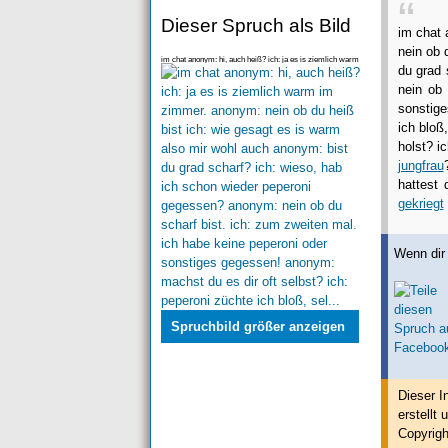
Dieser Spruch als Bild
im chat
nein ob 
im chat anonym: hi, auch heiß? ich: ja es is ziemlich warm
du grad 
im zimmer. anonym: nein ob du heiß bist
nein ob 
sonstig
ich bloß
holst?
i
jungfrau
hattest
gekriegt
Wenn dir 
Spruchbild größer anzeigen
Dieser I
erstellt
u
Copyrigh