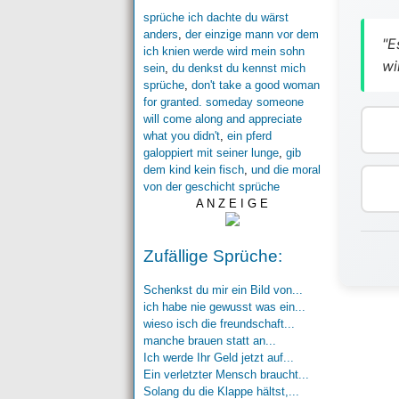
sprüche ich dachte du wärst
anders
,
der einzige mann vor dem
"E
ich knien werde wird mein sohn
wi
sein
,
du denkst du kennst mich
sprüche
,
don't take a good woman
for granted. someday someone
will come along and appreciate
what you didn't
,
ein pferd
galoppiert mit seiner lunge
,
gib
dem kind kein fisch
,
und die moral
von der geschicht sprüche
A N Z E I G E
Zufällige Sprüche:
Schenkst du mir ein Bild von...
ich habe nie gewusst was ein...
wieso isch die freundschaft...
manche brauen statt an...
Ich werde Ihr Geld jetzt auf...
Ein verletzter Mensch braucht...
Solang du die Klappe hältst,...