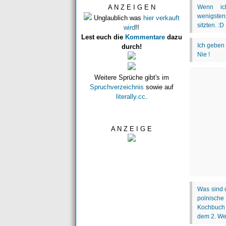
A N Z E I G E N
Unglaublich was
hier verkauft
wird
!!
Lest euch die
Kommentare
dazu
durch!
Weitere Sprüche gibt's im
Spruchverzeichnis
sowie auf
literally.cc
.
A N Z E I G E