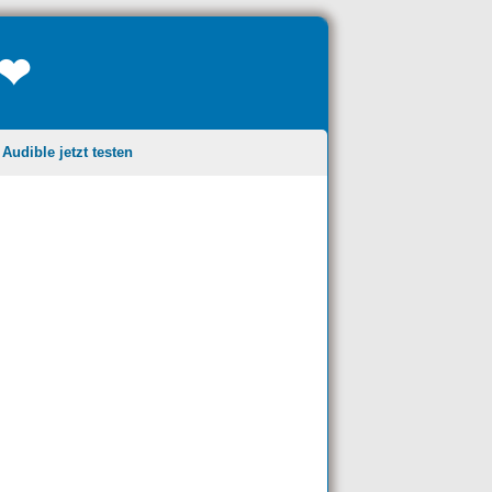
❤❤
udible jetzt testen