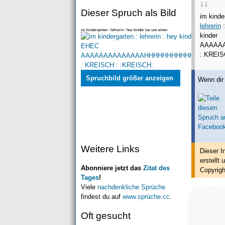
Dieser Spruch als Bild
im kinde
lehrerin
:
im kindergarten : lehrerin : hey kinder las uns einen
k
schusalat machen !!! kinder : EHEC AAAAAAAAA
AAAAA
: KREIS
Spruchbild größer anzeigen
Wenn dir 
Weitere Links
Dieser I
erstellt
u
Abonniere jetzt das
Zitat des
Copyrigh
Tages
!
Viele
nachdenkliche Sprüche
findest du auf
www.sprüche.cc
.
Oft gesucht