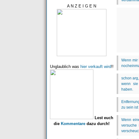
A N Z E I G E N
Unglaublich was
hier verkauft wird
!!
Lest euch
die
Kommentare
dazu durch!