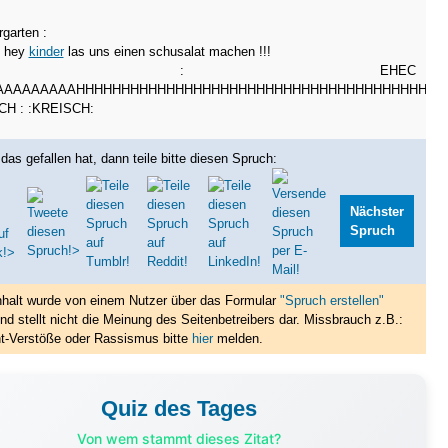
rgarten :
 hey
kinder
las uns einen schusalat machen !!!
inder : EHEC
AAAAAAAAAHHHHHHHHHHHHHHHHHHHHHHHHHHHHHHHHHHHHHHHHH
CH : :KREISCH:
das gefallen hat, dann teile bitte diesen Spruch:
Nächster
Spruch
nhalt wurde von einem Nutzer über das Formular
"Spruch erstellen"
nd stellt nicht die Meinung des Seitenbetreibers dar. Missbrauch z.B.:
t-Verstöße oder Rassismus bitte
hier
melden.
Quiz des Tages
Von wem stammt dieses Zitat?