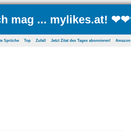
ch mag ... mylikes.at! ❤
te Sprüche
Top
Zufall
Jetzt Zitat des Tages abonnieren!
Amazon A