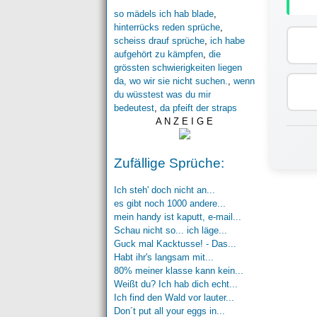
so mädels ich hab blade
,
hinterrücks reden sprüche
,
scheiss drauf sprüche
,
ich habe
aufgehört zu kämpfen
,
die
grössten schwierigkeiten liegen
da, wo wir sie nicht suchen.
,
wenn
du wüsstest was du mir
bedeutest
,
da pfeift der straps
A N Z E I G E
Zufällige Sprüche:
Ich steh' doch nicht an...
es gibt noch 1000 andere...
mein handy ist kaputt, e-mail...
Schau nicht so... ich läge...
Guck mal Kacktusse! - Das...
Habt ihr's langsam mit...
80% meiner klasse kann kein...
Weißt du? Ich hab dich echt...
Ich find den Wald vor lauter...
Don´t put all your eggs in...