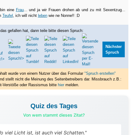
h bin eine
Frau
... und ja wir Frauen drohen ab und zu mit Sexentzug...
um
Teufel
, ich will nicht
leben
wie ne Nonne!! :D
das gefallen hat, dann teile bitte diesen Spruch:
Nächster
Spruch
nhalt wurde von einem Nutzer über das Formular
"Spruch erstellen"
nd stellt nicht die Meinung des Seitenbetreibers dar. Missbrauch z.B.:
t-Verstöße oder Rassismus bitte
hier
melden.
Quiz des Tages
Von wem stammt dieses Zitat?
o viel Licht ist, ist auch viel Schatten."