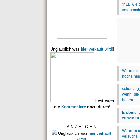
Unglaublich was
hier verkauft wird
!!
Lest euch
die
Kommentare
dazu durch!
A N Z E I G E N
Unglaublich was
hier verkauft
wird
!!