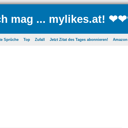
ch mag ... mylikes.at! ❤
te Sprüche
Top
Zufall
Jetzt Zitat des Tages abonnieren!
Amazon A