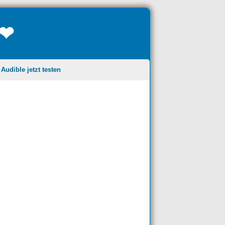
❤❤
udible jetzt testen