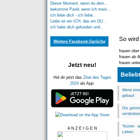
Dieser Moment, wenn du dein...
bekomme Panik wenn ich mein...
ich liebe dich - ich liebe...
Liebe ist ein ICH, das ein DU...
ich habe dich gefunden und...
So wird
Weitere Facebook-Sprüche
frauen über
frauen ab 4
frauen unte
Jetzt neu!
Belieb
Hol dir jetzt das
Zitat des Tages
2024
als App:
A N Z E I G E N