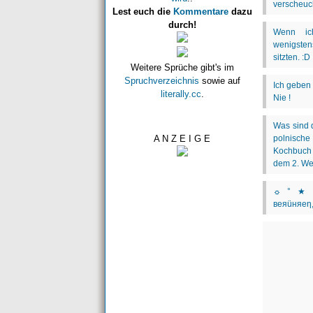
Lest euch die
Kommentare
dazu
durch!
Weitere Sprüche gibt's im
Spruchverzeichnis
sowie auf
literally.cc
.
A N Z E I G E