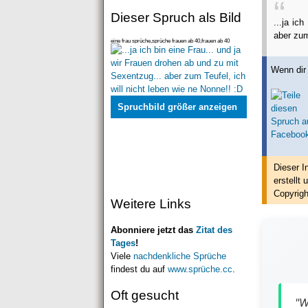
Dieser Spruch als Bild
...ja ic
aber z
eine frau sprüche,sprüche frauen ab 40,frauen ab 40
sprüche,frauen über 40 spruch,frau muss ein enge
Wenn dir 
Spruchbild größer anzeigen
Dieser I
erstellt
u
Copyrigh
Weitere Links
Abonniere jetzt das
Zitat des
Tages
!
Viele
nachdenkliche Sprüche
findest du auf
www.sprüche.cc
.
Oft gesucht
"W