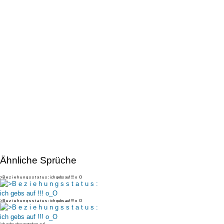
Ähnliche Sprüche
>B e z i e h u n g s s t a t u s : ich gebs auf !!! o_O
>B e z i e h u n g s s t a t u s : ich gebs auf !!! o_O