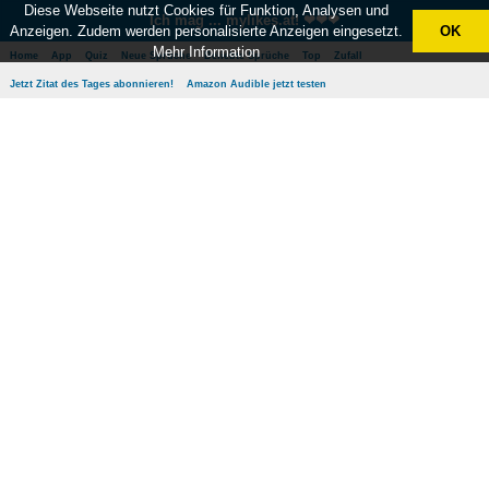
Diese Webseite nutzt Cookies für Funktion, Analysen und
Ich mag ... mylikes.at! ❤❤❤
Anzeigen. Zudem werden personalisierte Anzeigen eingesetzt.
OK
Mehr Information
Home
App
Quiz
Neue Sprüche
Beliebte Sprüche
Top
Zufall
Jetzt Zitat des Tages abonnieren!
Amazon Audible jetzt testen