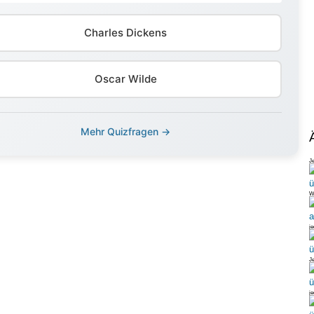
Charles Dickens
Oscar Wilde
Mehr Quizfragen →
Je
We
je
Je
je