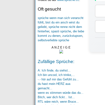
Oft gesucht
sprüche wenn man sich verarscht
fühlt
,
bist du ein arsch wirst du
geliebt
,
sprüche renne nicht dem
hinterher
,
spasti sprüche
,
die liebe
kommt zu denen
,
zurückstupsen
,
selbstverliebte sprüche
A N Z E I G E
Zufällige Sprüche:
A: Ich finde, du siehst...
Ich bin uncool, ich trinke,...
-.- hör auf mir das Gefühl zu...
du hast mein HERZ aua
gemacht...
wenn es stimmen würde das du...
Bitch, wer dich fickt... Ist...
RTL wäre reich, wenn Bruce...