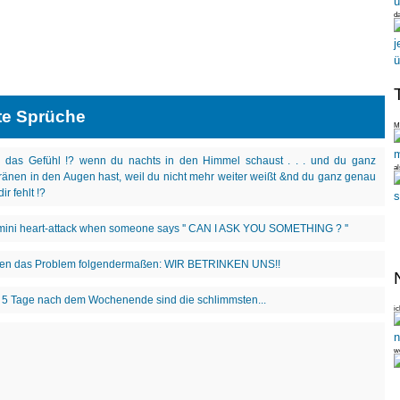
da
te Sprüche
Me
al
ic
wo