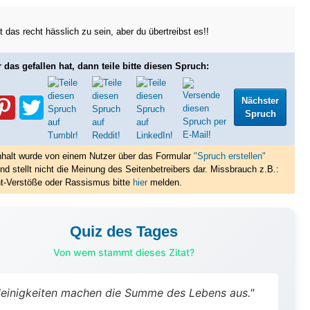
t das recht hässlich zu sein, aber du übertreibst es!!
 das gefallen hat, dann teile bitte diesen Spruch:
Nächster
Spruch
nhalt wurde von einem Nutzer über das Formular
"Spruch erstellen"
nd stellt nicht die Meinung des Seitenbetreibers dar. Missbrauch z.B.:
t-Verstöße oder Rassismus bitte
hier
melden.
Quiz des Tages
Von wem stammt dieses Zitat?
leinigkeiten machen die Summe des Lebens aus."