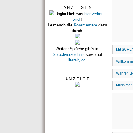
A N Z E I G E N
Unglaublich was
hier verkauft
wird
!!
Lest euch die
Kommentare
dazu
durch!
Weitere Sprüche gibt's im
Spruchverzeichnis
sowie auf
literally.cc
.
A N Z E I G E