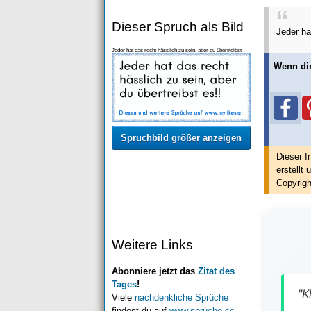
Dieser Spruch als Bild
Jeder ha
Jeder hat das recht hässlich zu sein, aber du übertreibst
es!!
Wenn dir
Spruchbild größer anzeigen
Dieser I
erstellt
u
Copyrigh
Weitere Links
Abonniere jetzt das
Zitat des
Tages
!
"K
Viele
nachdenkliche Sprüche
findest du auf
www.sprüche.cc
.