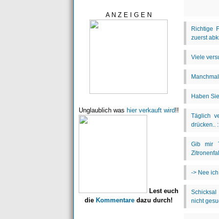
A N Z E I G E N
Unglaublich was
hier verkauft wird
!!
Lest euch
die
Kommentare
dazu durch!