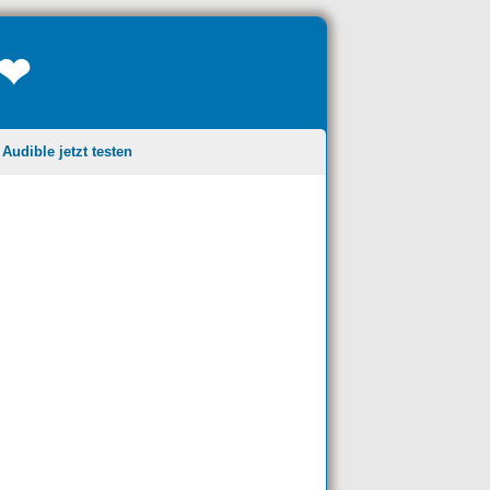
❤❤
udible jetzt testen