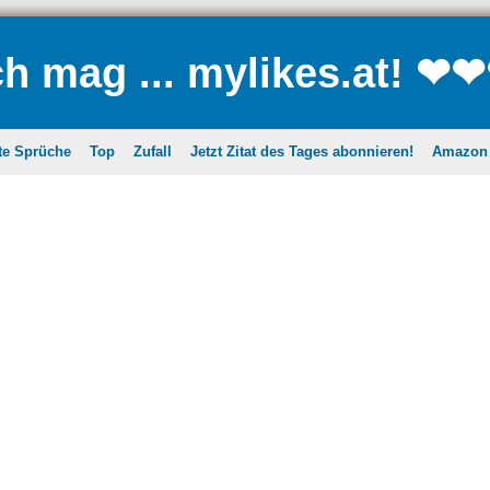
ch mag ... mylikes.at! ❤
te Sprüche
Top
Zufall
Jetzt Zitat des Tages abonnieren!
Amazon A