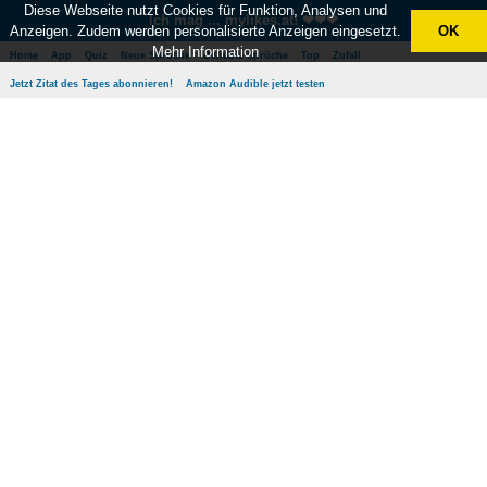
Diese Webseite nutzt Cookies für Funktion, Analysen und
Ich mag ... mylikes.at! ❤❤❤
Anzeigen. Zudem werden personalisierte Anzeigen eingesetzt.
OK
Mehr Information
Home
App
Quiz
Neue Sprüche
Beliebte Sprüche
Top
Zufall
Jetzt Zitat des Tages abonnieren!
Amazon Audible jetzt testen