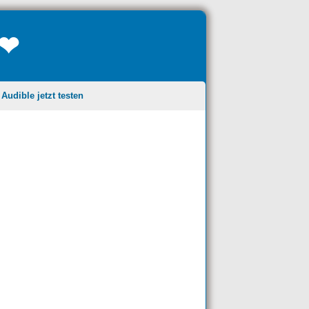
❤❤
udible jetzt testen