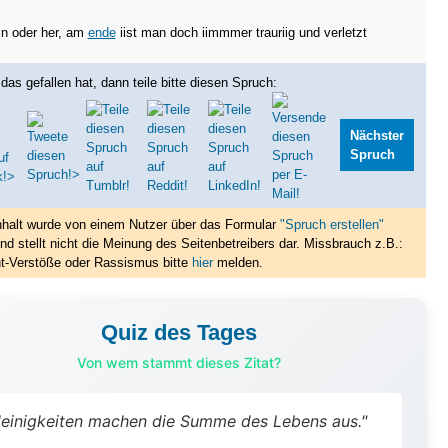
iin oder her, am
ende
iist man doch iimmmer trauriig und verletzt
das gefallen hat, dann teile bitte diesen Spruch:
Nächster
Spruch
nhalt wurde von einem Nutzer über das Formular
"Spruch erstellen"
nd stellt nicht die Meinung des Seitenbetreibers dar. Missbrauch z.B.:
t-Verstöße oder Rassismus bitte
hier
melden.
Quiz des Tages
Von wem stammt dieses Zitat?
leinigkeiten machen die Summe des Lebens aus."