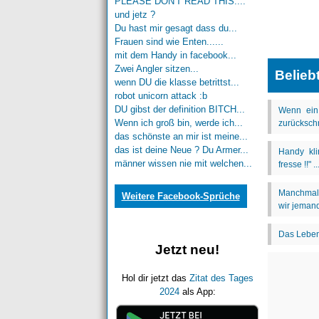
PLEASE DON'T READ THIS....
und jetz ?
Du hast mir gesagt dass du...
Frauen sind wie Enten......
mit dem Handy in facebook...
Zwei Angler sitzen...
Belieb
wenn DU die klasse betrittst...
robot unicorn attack :b
DU gibst der definition BITCH...
Wenn ich groß bin, werde ich...
das schönste an mir ist meine...
das ist deine Neue ? Du Armer...
männer wissen nie mit welchen...
Weitere Facebook-Sprüche
Jetzt neu!
Hol dir jetzt das
Zitat des Tages
2024
als App: