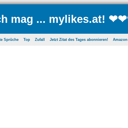
ch mag ... mylikes.at! ❤
te Sprüche
Top
Zufall
Jetzt Zitat des Tages abonnieren!
Amazon A