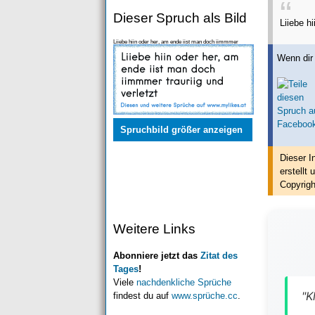
Dieser Spruch als Bild
Liiebe h
Liiebe hiin oder her, am ende iist man doch iimmmer
trauriig und verletzt
Wenn dir 
Spruchbild größer anzeigen
Dieser I
erstellt
u
Copyrigh
Weitere Links
Abonniere jetzt das
Zitat des
Tages
!
Viele
nachdenkliche Sprüche
"K
findest du auf
www.sprüche.cc
.