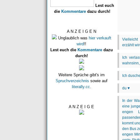
Lest euch
die
Kommentare
dazu durch!
A N Z E I G E N
Unglaublich was
hier verkauft
wird
!!
Lest euch die
Kommentare
dazu
durch!
Weitere Sprüche gibt's im
Spruchverzeichnis
sowie auf
literally.cc
.
A N Z E I G E