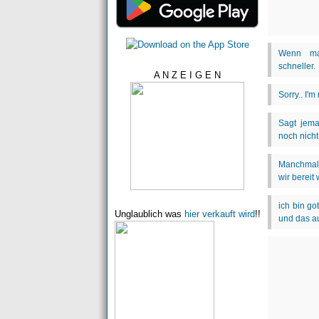
A N Z E I G E N
Unglaublich was
hier verkauft wird
!!