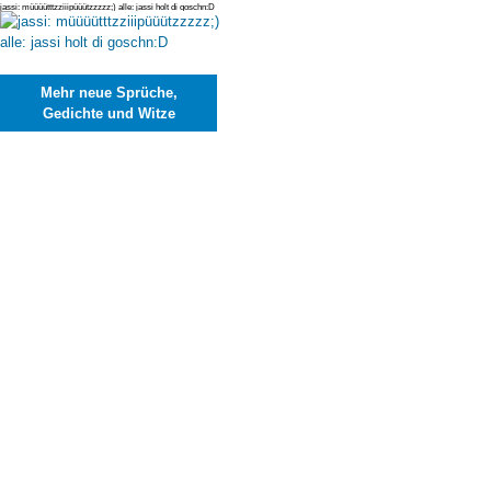
jassi: müüüütttzziiipüüützzzzz;) alle: jassi holt di goschn:D
Mehr neue Sprüche,
Gedichte und Witze