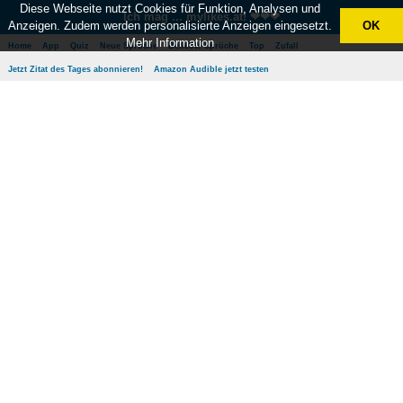
Diese Webseite nutzt Cookies für Funktion, Analysen und
Ich mag ... mylikes.at! ❤❤❤
Anzeigen. Zudem werden personalisierte Anzeigen eingesetzt.
OK
Mehr Information
Home
App
Quiz
Neue Sprüche
Beliebte Sprüche
Top
Zufall
Jetzt Zitat des Tages abonnieren!
Amazon Audible jetzt testen