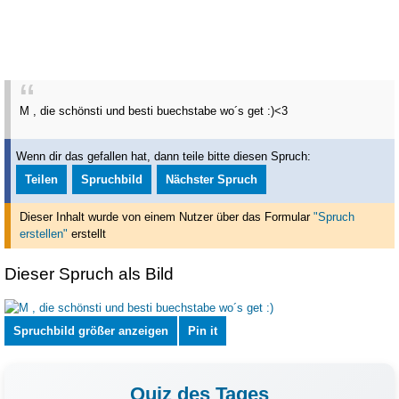
M , die schönsti und besti buechstabe wo´s get :)<3
Wenn dir das gefallen hat, dann teile bitte diesen Spruch:
Teilen
Spruchbild
Nächster Spruch
Dieser Inhalt wurde von einem Nutzer über das Formular
"Spruch
erstellen"
erstellt
Dieser Spruch als Bild
Spruchbild größer anzeigen
Pin it
Quiz des Tages