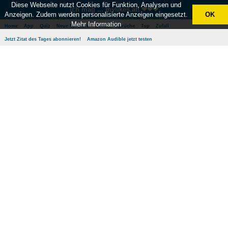
Diese Webseite nutzt Cookies für Funktion, Analysen und
Ich mag ... mylikes.at! ❤❤❤
Anzeigen. Zudem werden personalisierte Anzeigen eingesetzt.
OK
Mehr Information
Home
App
Quiz
Neue Sprüche
Beliebte Sprüche
Top
Zufall
Jetzt Zitat des Tages abonnieren!
Amazon Audible jetzt testen