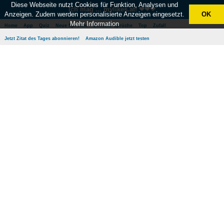
Diese Webseite nutzt Cookies für Funktion, Analysen und
Ich mag ... mylikes.at! ❤❤❤
Anzeigen. Zudem werden personalisierte Anzeigen eingesetzt.
OK
Mehr Information
Home
App
Quiz
Neue Sprüche
Beliebte Sprüche
Top
Zufall
Jetzt Zitat des Tages abonnieren!
Amazon Audible jetzt testen