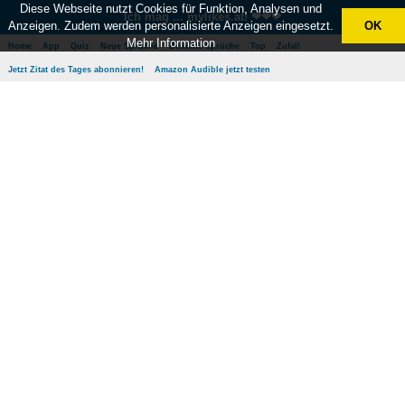
Diese Webseite nutzt Cookies für Funktion, Analysen und
Ich mag ... mylikes.at! ❤❤❤
Anzeigen. Zudem werden personalisierte Anzeigen eingesetzt.
OK
Mehr Information
Home
App
Quiz
Neue Sprüche
Beliebte Sprüche
Top
Zufall
Jetzt Zitat des Tages abonnieren!
Amazon Audible jetzt testen