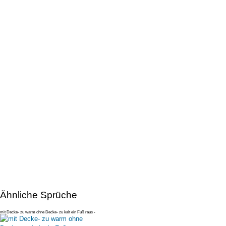
Ähnliche Sprüche
mit Decke- zu warm ohne Decke- zu kalt ein Fuß raus -
perfekt aber nur b