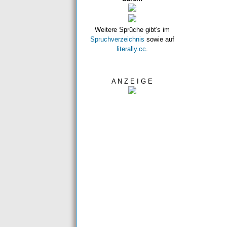
Weitere Sprüche gibt's im
Spruchverzeichnis
sowie auf
literally.cc
.
A N Z E I G E