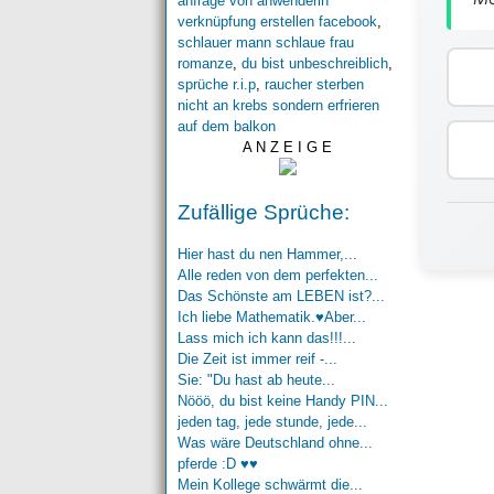
anfrage von anwenderin
verknüpfung erstellen facebook
,
schlauer mann schlaue frau
romanze
,
du bist unbeschreiblich
,
sprüche r.i.p
,
raucher sterben
nicht an krebs sondern erfrieren
auf dem balkon
A N Z E I G E
Zufällige Sprüche:
Hier hast du nen Hammer,...
Alle reden von dem perfekten...
Das Schönste am LEBEN ist?...
Ich liebe Mathematik.♥Aber...
Lass mich ich kann das!!!...
Die Zeit ist immer reif -...
Sie: "Du hast ab heute...
Nööö, du bist keine Handy PIN...
jeden tag, jede stunde, jede...
Was wäre Deutschland ohne...
pferde :D ♥♥
Mein Kollege schwärmt die...