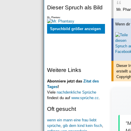
Dieser Spruch als Bild
Mr. Pha
Mr. Phantasy
Wenn dir 
Spruchbild größer anzeigen
Dieser I
Weitere Links
erstellt
u
Copyrigh
Abonniere jetzt das
Zitat des
Tages
!
Viele
nachdenkliche Sprüche
findest du auf
www.sprüche.cc
.
Oft gesucht
wenn ein mann eine frau liebt
"M
sprüche
,
gib dem kind kein fisch
,
Mö