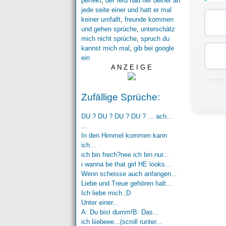
perfekt
,
der ferd had fier beiner an
jede seite einer und hatt er mal
keiner umfallt
,
freunde kommen
und gehen sprüche
,
unterschätz
mich nicht sprüche
,
spruch du
kannst mich mal
,
gib bei google
ein
A N Z E I G E
Zufällige Sprüche:
DU ? DU ? DU ? DU ? ... ach...
...
In den Himmel kommen kann
ich...
ich bin frech?nee ich bin nur...
i wanna be that girl HE looks...
Wenn scheisse auch anfangen...
Liebe und Treue gehören halt...
Ich liebe mich ;D
Unter einer...
A: Du bist dumm!B: Das...
ich liiebeee...(scroll runter...