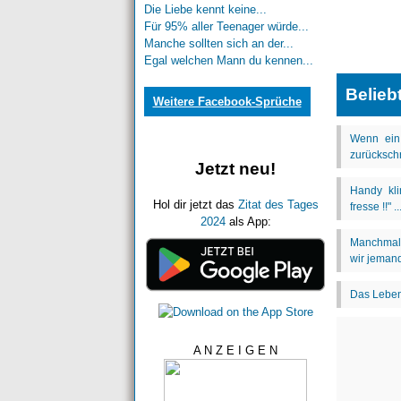
Die Liebe kennt keine...
Für 95% aller Teenager würde...
Manche sollten sich an der...
Egal welchen Mann du kennen...
Belieb
Weitere Facebook-Sprüche
Jetzt neu!
Hol dir jetzt das
Zitat des Tages
2024
als App:
A N Z E I G E N