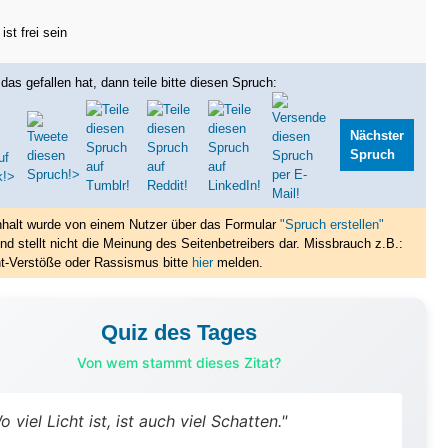
ist frei sein
das gefallen hat, dann teile bitte diesen Spruch:
Nächster
Spruch
nhalt wurde von einem Nutzer über das Formular
"Spruch erstellen"
nd stellt nicht die Meinung des Seitenbetreibers dar. Missbrauch z.B.:
t-Verstöße oder Rassismus bitte
hier
melden.
Quiz des Tages
Von wem stammt dieses Zitat?
o viel Licht ist, ist auch viel Schatten."