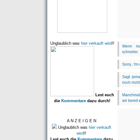
Unglaublich was
hier verkauft wird
!!
Lest euch
die
Kommentare
dazu durch!
A N Z E I G E N
Unglaublich was
hier verkauft
wird
!!
Lest euch die
Kommentare
dazu