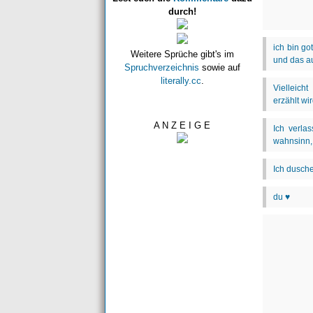
durch!
Weitere Sprüche gibt's im
Spruchverzeichnis
sowie auf
literally.cc
.
A N Z E I G E