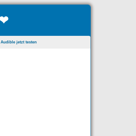
❤❤
udible jetzt testen