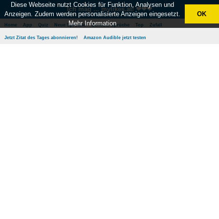
Diese Webseite nutzt Cookies für Funktion, Analysen und
Ich mag ... mylikes.at! ❤❤❤
Anzeigen. Zudem werden personalisierte Anzeigen eingesetzt.
OK
Mehr Information
Home
App
Quiz
Neue Sprüche
Beliebte Sprüche
Top
Zufall
Jetzt Zitat des Tages abonnieren!
Amazon Audible jetzt testen