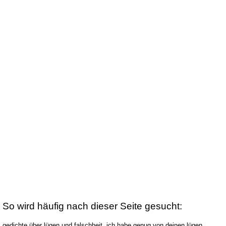
So wird häufig nach dieser Seite gesucht:
gedichte über lügen und falschheit, ich habe genug von deinen lügen