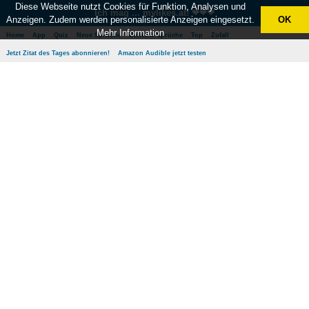
Diese Webseite nutzt Cookies für Funktion, Analysen und
Ich mag ... mylikes.at! ❤❤❤
Anzeigen. Zudem werden personalisierte Anzeigen eingesetzt.
OK
Mehr Information
Home
App
Quiz
Neue Sprüche
Beliebte Sprüche
Top
Zufall
Jetzt Zitat des Tages abonnieren!
Amazon Audible jetzt testen