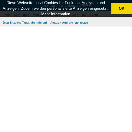
Diese Webseite nutzt Cookies für Funktion, Analysen und
Ich mag ... mylikes.at! ❤❤❤
Anzeigen. Zudem werden personalisierte Anzeigen eingesetzt.
OK
Mehr Information
Home
App
Quiz
Neue Sprüche
Beliebte Sprüche
Top
Zufall
Jetzt Zitat des Tages abonnieren!
Amazon Audible jetzt testen