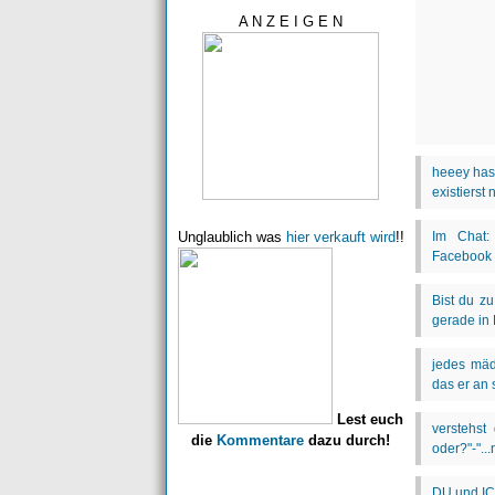
A N Z E I G E N
Unglaublich was
hier verkauft wird
!!
Lest euch
die
Kommentare
dazu durch!