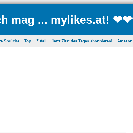
ch mag ... mylikes.at! ❤
te Sprüche
Top
Zufall
Jetzt Zitat des Tages abonnieren!
Amazon A