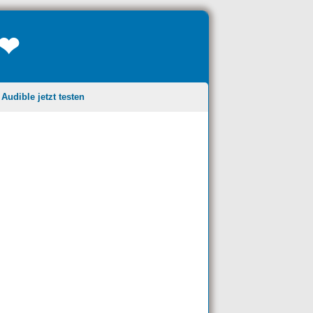
❤❤
udible jetzt testen