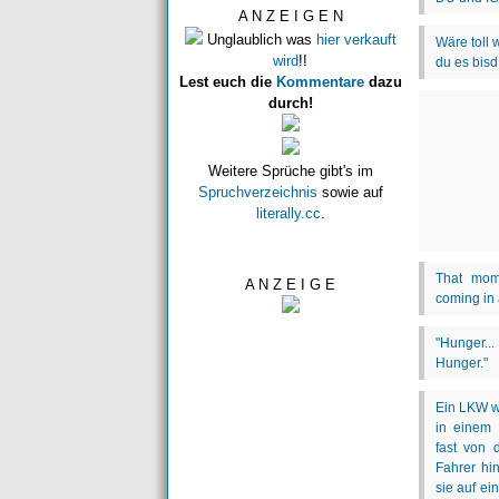
A N Z E I G E N
Unglaublich was
hier verkauft
wird
!!
Lest euch die
Kommentare
dazu
durch!
Weitere Sprüche gibt's im
Spruchverzeichnis
sowie auf
literally.cc
.
A N Z E I G E