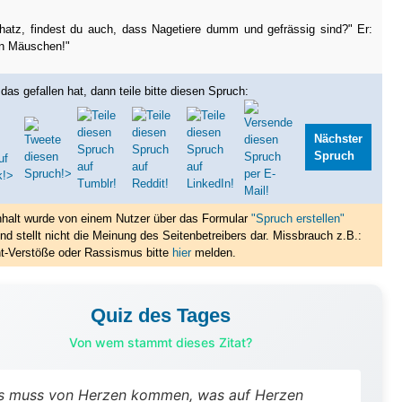
hatz, findest du auch, dass Nagetiere dumm und gefrässig sind?" Er:
in Mäuschen!"
das gefallen hat, dann teile bitte diesen Spruch:
Nächster
Spruch
nhalt wurde von einem Nutzer über das Formular
"Spruch erstellen"
nd stellt nicht die Meinung des Seitenbetreibers dar. Missbrauch z.B.:
t-Verstöße oder Rassismus bitte
hier
melden.
Quiz des Tages
Von wem stammt dieses Zitat?
s muss von Herzen kommen, was auf Herzen