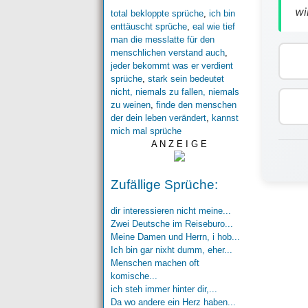
wi
total bekloppte sprüche
,
ich bin
enttäuscht sprüche
,
eal wie tief
man die messlatte für den
menschlichen verstand auch
,
jeder bekommt was er verdient
sprüche
,
stark sein bedeutet
nicht, niemals zu fallen, niemals
zu weinen
,
finde den menschen
der dein leben verändert
,
kannst
mich mal sprüche
A N Z E I G E
Zufällige Sprüche:
dir interessieren nicht meine...
Zwei Deutsche im Reiseburo...
Meine Damen und Herrn, i hob...
Ich bin gar nixht dumm, eher...
Menschen machen oft
komische...
ich steh immer hinter dir,...
Da wo andere ein Herz haben...